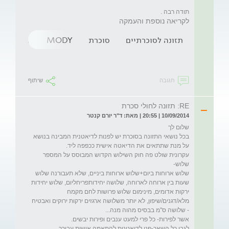
תודה רבה .
לקריאה נוספת והעמקה
תזונה לסוכרתיים
סוכרת
MODY
דיאטה
תגובה
שיתוף
RE: תזונה לחולי סכרת
10/09/2014 | 20:55 | מאת: ד"ר יורם קנטר
בכל נושאי התזונה בסוכרת יש לפנות לדיאטנית המבינה בנושא 
עקרונית שולט פה חוק השילוש הקדוש המבוסס על המספר 
שלוש ארוחות ביום+שלוש ארוחות ביניים, שלא תעבורנה שלוש 
שעות בין ארוחה לארוחה, שלושה יחידותפריחליום, שלוש יחידות 
ירקות אדומים, מינימום שלוש פרושות לחם מקמח 
מלא/דגנים/שיפון, לא יותר משלושה ארגזים ירקות ירוקים ואבטיח 
לגבי כל השאר-פני לדיאטנית להתאמה אישית עבורך. 