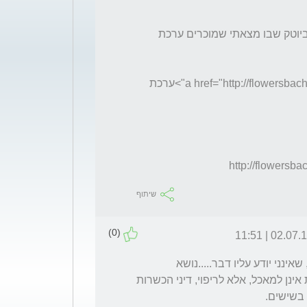
אני מנסה שוב להכניס קישור לאתר של טבעון ביוטק שבו מצאתי שמוכרים ערכת 
<a href="http://flowersbach.blogspot.com/2013/10/flowers-tivon.html">ערכת 
http://flowersba
שיתוף
(0)
02.07.19 | 11
שלום. אני מעדיף להשתמש במקור ולא בחיקוי, שאינני יודע עליו דבר.....נושא 
הכשרות, ניבדק על ידי רבנים ומאחר והתמציות אינן למאכל, אלא לריפוי, דיני הכשרות 
 בשישים.