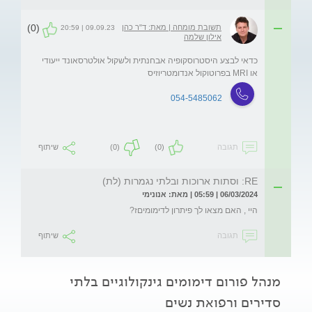
(0)
תשובת מומחה | מאת: ד"ר כהן
09.09.23 | 20:59
אילון שלמה
כדאי לבצע היסטרוסקופיה אבחנתית ולשקול אולטרסאונד ייעודי 
או MRI בפרוטוקול אנדומטריוזיס 
054-5485062
תגובה
(0)
(0)
שיתוף
RE: וסתות ארוכות ובלתי נגמרות (לת)
06/03/2024 | 05:59 | מאת: אנונימי
היי , האם מצאו לך פיתרון לדימומיםז?
תגובה
שיתוף
מנהל פורום דימומים גינקולוגיים בלתי
סדירים ורפואת נשים