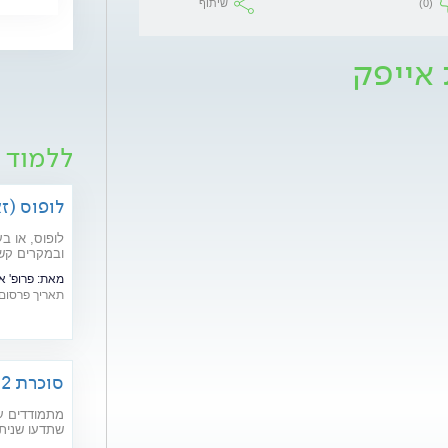
(0)
שיתוף
 אייפק
ללמוד 
לופוס (ז
לופוס, או ב
ובמקרים קשי
מהם תסמיני
מאת:
פרופ' 
בשנים האחרונ
תאריך פרסום: /05/2019
סוכרת 2: רפואה משלימה וטיפול טבעי
מתמודדים עם
שתדעו שניתן
ודמיון מודרך), תוספי מזון וצמח