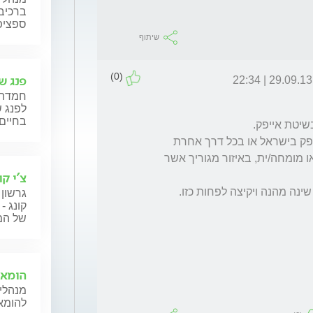
ברכיבה
ספציפ
שיתוף
(0)
פנג שו
29.09.13 | 22:34
חמדה 
לפנג ש
בחיים 
לשם כך תוכל להיכנס לאתר עמותת מטפלי אייפק בישראל או בכל דרך אחרת 
שתבחר ותמצא מטפל/ת מוסמך/כת בכיר/רה או מומחה/ית, באיזור מגוריך אשר 
צ'י קו
גרשון 
קונג -
של המט
הומאו
מנהלי 
להומאו