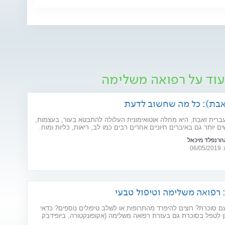
עוד על רפואה משלימה
אבת): כל מה שחשוב לדעת
עברית זאבת, היא מחלה אוטואימונית העלולה להתבטא בעור, בעצמות,
ם יותר גם באיברים חיוניים אחרים רבים כמו לב, ריאות, כליות ומוח.
 המחל והגורמים לה? ומהו הטיפול המתקדם שנכנס לסל הבריאות
אהרנפלד מיכאל
ות? כתבה לרגל יום המודעות למחלה (10.5)
06
 סוכרת? רוצים להיפרד מהתרופות או לשלב טיפולים נוספים? כדאי
 לטפל בסוכרת גם בעזרת רפואה משלימה (אקופונקטורה, ביופידבק
י מרפא