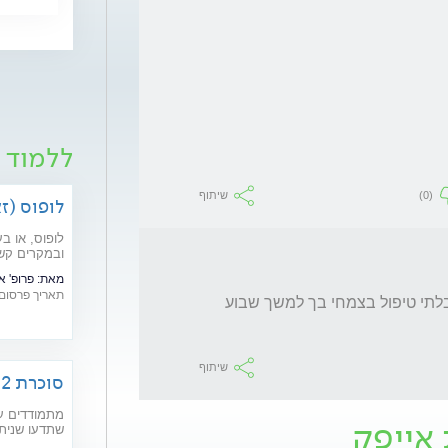
ללמוד 
(0)
שיתוף
לופוס (ז
לופוס, או ב
ובמקרים קשי
מהם תסמיני
מאת:
פרופ' 
בשנים האחרונ
תאריך פרסום: /05/2019
תודה על התשובה, אכן היום הייתי באיבחון וקיבלתי טיפול בצמחי בך למשך שבוע 
שיתוף
סוכרת 2: רפואה משלימה וטיפול טבעי
מתמודדים עם
 אייפק
שתדעו שניתן
ודמיון מודרך), תוספי מזון וצמח