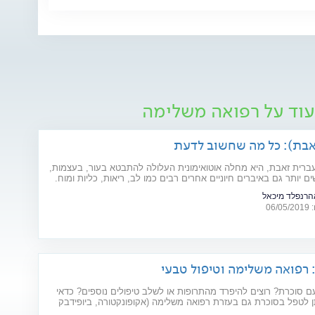
עוד על רפואה משלימה
אבת): כל מה שחשוב לדעת
עברית זאבת, היא מחלה אוטואימונית העלולה להתבטא בעור, בעצמות,
ם יותר גם באיברים חיוניים אחרים רבים כמו לב, ריאות, כליות ומוח.
 המחל והגורמים לה? ומהו הטיפול המתקדם שנכנס לסל הבריאות
אהרנפלד מיכאל
ות? כתבה לרגל יום המודעות למחלה (10.5)
06
 סוכרת? רוצים להיפרד מהתרופות או לשלב טיפולים נוספים? כדאי
 לטפל בסוכרת גם בעזרת רפואה משלימה (אקופונקטורה, ביופידבק
י מרפא