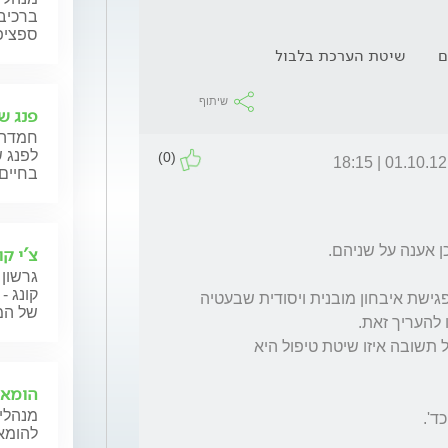
ברכיבה
ספציפ
ם
שיטת הערכת בלבול
שיתוף
פנג שו
חמדה 
לפנג ש
(0)
01.10.12 | 18:15
בחיים 
צ'י קו
גרשון 
קונג -
ובכן התשובה לכך יכולה להינתן אך ורק לאחר פגישת איבחון מובנית ויסודית שבעטיה 
של המט
2.האם באמצעות שיטת אייפק ניתן לברר ולקבל תשובה איזו שיטת טיפול היא 
הומאו
מנהלי 
להומאו