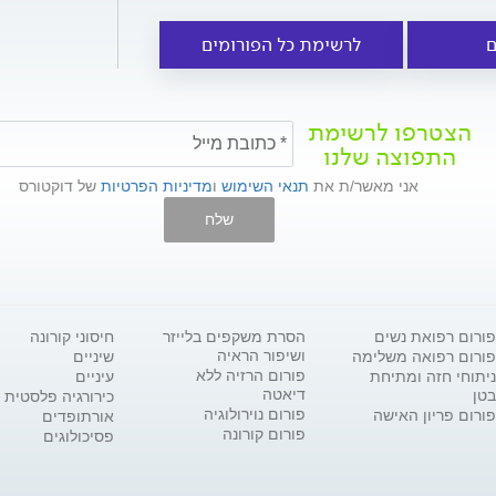
ם
לרשימת כל הפורומים
הצטרפו לרשימת
התפוצה שלנו
אני מאשר/ת את
תנאי השימוש
ו
מדיניות הפרטיות
של דוקטורס
שלח
פורום רפואת נשים
הסרת משקפים בלייזר
חיסוני קורונה
ושיפור הראיה
פורום רפואה משלימה
שיניים
פורום הרזיה ללא
ניתוחי חזה ומתיחת
עיניים
דיאטה
בטן
כירורגיה פלסטית
פורום נוירולוגיה
פורום פריון האישה
אורתופדים
פורום קורונה
פסיכולוגים