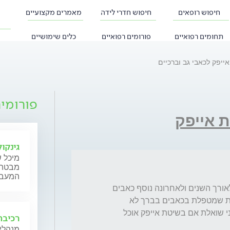
חיפוש רופאים
חיפוש חדרי לידה
מאמרים מקצועיים
תחומים רפואיים
פורומים רפואיים
כלים שימושיים
אייפק לכאבי גב וברכיים
פורומי
 אייפק
גינקול
מיכל ש
מבטה ש
המעבר,
אני סובלת מזה שנים רבות מעקמת וכאבי גב לאורך השנים ולאחרונה נוסף כאבים 
חזקים בברך שחיקת סחוס וכו, הפיזיוטרפיסטית שמטפלת בכאבים בברך לא 
מצליחה למצוא את הטיפול היעיל ביותר ולכן אני שואלת אם בשיטת אייפק אוכל 
רכיבה
מנהלי 