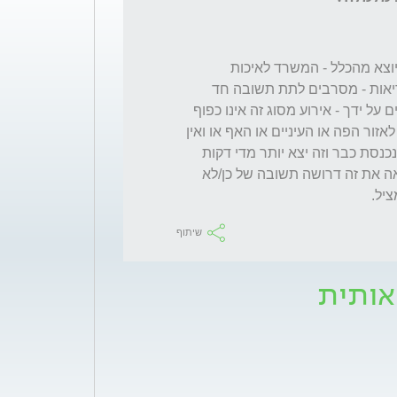
כאשר כל הגורמים הרשמיים - נכון לעכשיו בלי יוצא מהכלל - המשרד לאיכות 
הסביבה, עירית ת"א, רשות הירקון ומשרד הבריאות - מסרבים לתת תשובה חד 
משמעית - אני לא קופץ. לגבי השיקולים המצועים על ידך - אירוע מסוג זה אינו כפוף 
לשיקולים כאלה מאחר ואין לדעת אם יכנסו מין לאזור הפה או העיניים או האף או ואין 
(?) דקות אז מה - תעזוב באמצע? כמו שאני רואה את זה דרושה תשובה של כן/לא 
ציל. 
שיתוף
אותית