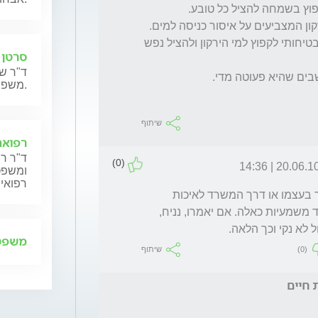
שיגרתי שאלה למוסדות ולגופי תקשורת: האם בטיחותי לקפוץ למי הירקון ולהציל נפש 
סרטן 
ד"ר שנ
משפחותיהם.
שיתוף
רפואה
ד"ר רן
(0)
20.06.10 | 14:3
ומשפט,
רפואית
אני הייתי מצפה ממדען רציני שייתן תשובה לכך בעצמו או דרך המשרד לאיכות 
הסביבה. אני לא באמת מאמין שיש תשובות חד משמעיות כאלה. אם יאמרו, נניח, 
 לא נקי וכך הלאה.
משפט 
(0)
שיתוף
 חיים