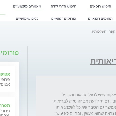
חיפוש רופאים
חיפוש חדרי לידה
מאמרים מקצועיים
תחומים רפואיים
פורומים רפואיים
כלים שימושיים
קפה והשלכותיו
פורומי
יאותית
אטופי
פרופ' 
אטופי
שלום . אבי מעל 70 התחיל לסבול לאחרונה מצלקות שיש לו על הריאות ומטופל 
בקורטיזון .הוא רגיל לשתות כמה כוסות קפה ביום . רציתי לדעת אם זה מזיק לבריאותו 
תפרחת
פרופ' 
( הרופא שאל אותו האם הוא מעשן כי בצילומים נראה שהוא מעשן , ובחיים לא עישן 
אבחון וטיפול.