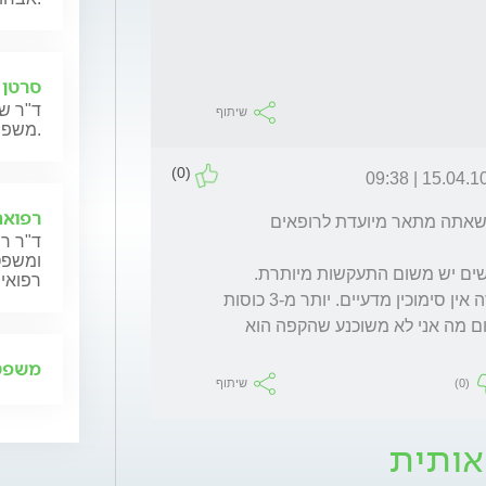
סרטן 
ד"ר שנ
שיתוף
משפחותיהם.
(0)
15.04.10 | 09:3
רפואה
אבל בכמות מתונה אין הוא מזיק בכלל. הבעיה שאתה מתאר מיועדת לרופאים 
ד"ר רן
ומשפט,
רפואית
לגבי מכסימום קפה זה כמו מינימום מים וגם לזה אין סימוכין מדעיים. יותר מ-3 כוסות 
קפה ליום נמצא שיש כבר נזק כלשהו. רק שמשום מה אני לא משוכנע שהקפה הוא 
משפט 
(0)
שיתוף
אותית