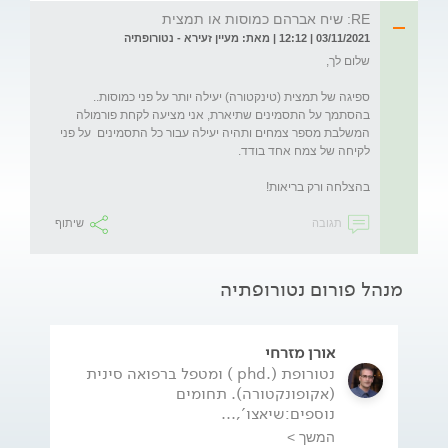
RE: שיח אברהם כמוסות או תמצית
03/11/2021 | 12:12 | מאת: מעיין זעירא - נטורופתיה
בהסתמך על התסמינים שתיארת, אני מציעה לקחת פורמולה 
המשלבת מספר צמחים ותהיה יעילה עבור כל התסמינים  על פני 
בהצלחה ורק בריאות!

תגובה
שיתוף
מנהל פורום נטורופתיה
אורן מזרחי
נטורופת (.phd ) ומטפל ברפואה סינית
(אקופונקטורה). תחומים
נוספים:שיאצו',...
המשך >