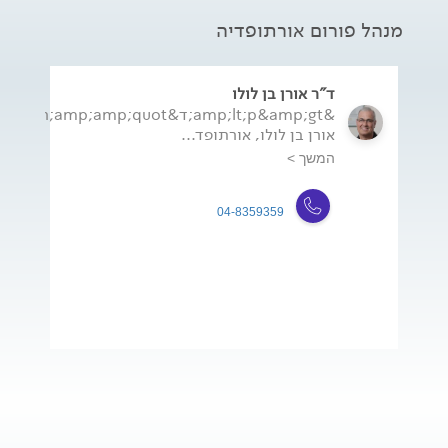
מנהל פורום אורתופדיה
ד"ר אורן בן לולו
&amp;lt;p&amp;gt;ד&amp;amp;quot;ר
אורן בן לולו, אורתופד...
המשך >
04-8359359