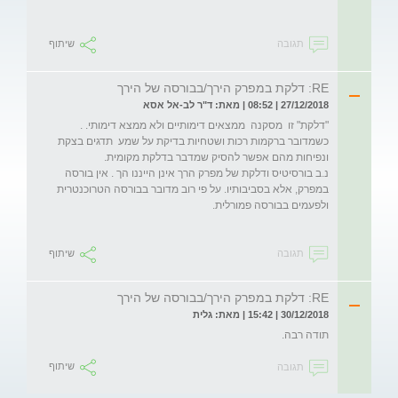
תגובה
שיתוף
RE: דלקת במפרק הירך/בבורסה של הירך
27/12/2018 | 08:52 | מאת: ד"ר לב-אל אסא
"דלקת" זו  מסקנה  ממצאים דימותיים ולא ממצא דימותי. . 
כשמדובר ברקמות רכות ושטחיות בדיקת על שמע  תדגים בצקת 
נ.ב בורסיטיס ודלקת של מפרק הרך אינן הייננו הך . אין בורסה  
במפרק, אלא בסביבותיו. על פי רוב מדובר בבורסה הטרוכנטרית 
תגובה
שיתוף
RE: דלקת במפרק הירך/בבורסה של הירך
30/12/2018 | 15:42 | מאת: גלית
תודה רבה.
תגובה
שיתוף