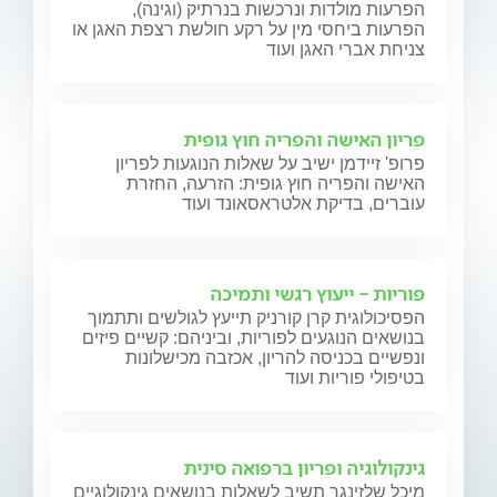
הפרעות מולדות ונרכשות בנרתיק (וגינה),
הפרעות ביחסי מין על רקע חולשת רצפת האגן או
צניחת אברי האגן ועוד
פריון האישה והפריה חוץ גופית
פרופ' זיידמן ישיב על שאלות הנוגעות לפריון
האישה והפריה חוץ גופית: הזרעה, החזרת
עוברים, בדיקת אלטראסאונד ועוד
פוריות - ייעוץ רגשי ותמיכה
הפסיכולוגית קרן קורניק תייעץ לגולשים ותתמוך
בנושאים הנוגעים לפוריות, וביניהם: קשיים פיזים
ונפשיים בכניסה להריון, אכזבה מכישלונות
בטיפולי פוריות ועוד
גינקולוגיה ופריון ברפואה סינית
מיכל שלזינגר תשיב לשאלות בנושאים גינקולוגיים