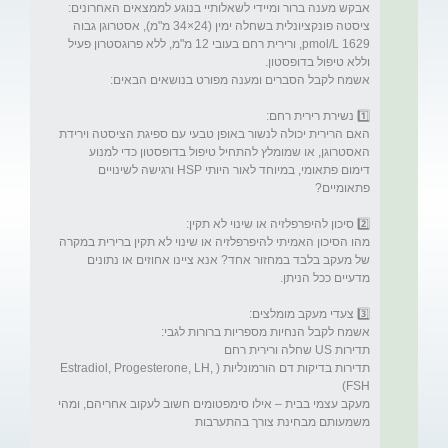
אבקש מענה ברור ומיידי לשאלותיי בנוגע לממצאים האחרונים: 
ציסטה פונקציונלית בשחלה ימין (24×34 מ"מ), אסטרוגן גבוה 
1629 pmol/L, ורירית רחם בעובי 12 מ"מ, ללא פרוגסטרון פעיל 
האם הרירית יכולה לנשור באופן טבעי עם ספיגת הציסטה וירידת 
האסטרוגן, או שמומלץ להתחיל טיפול בדופסטון כדי למנוע 
דימום פתאומי, במיוחד לאור היותי HSP ורגישה לשינויים 
מהו הסיכון האמיתי להיפרפלזיה או שינוי לא תקין ברירית במקרה 
של מעקב בלבד במחזור אחד? אנא ציינו אחוזים או נתונים 
תדירות בדיקות דם הורמונליות (Estradiol, Progesterone, LH, 
מעקב עצמי בבית – אילו סימפטומים חשוב לעקוב אחריהם, ומהי 