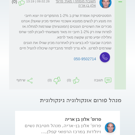
(0)
תשובת מומחה | מאת: פרופ'
09.02.26 | 13:19
אלון בן אריה
וזה מוצע רק לנשים ממוצא אשכנזי ואתיופי מכיון שאצלן אנחנו 
מכירים את השינויים הגנטים (המוטציות) שגורמות למחלה.אז 
למרות שזה רק 1-2% חיובי זה מאד משמעותי לאבחן לפני שחס 
הסיבה שבעבר לא בציעו ורק לאחרונה מכיון שגילו את הגנים 
שגורמים לסרטן . ולא צריך לפחד מהבדיקה שיכולה להציל חיים
050-9502714
תגובה
(0)
(0)
שיתוף
מנהל פורום אונקולוגיה גינקולוגית
פרופ' אלון בן אריה
פרופ' אלון בן-אריה, מנהל חטיבת נשים
ויולדות במרכז הרפואי קפלן,...