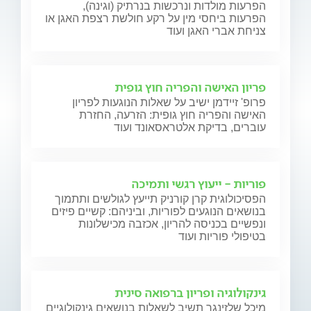
הפרעות מולדות ונרכשות בנרתיק (וגינה),
הפרעות ביחסי מין על רקע חולשת רצפת האגן או
צניחת אברי האגן ועוד
פריון האישה והפריה חוץ גופית
פרופ' זיידמן ישיב על שאלות הנוגעות לפריון
האישה והפריה חוץ גופית: הזרעה, החזרת
עוברים, בדיקת אלטראסאונד ועוד
פוריות - ייעוץ רגשי ותמיכה
הפסיכולוגית קרן קורניק תייעץ לגולשים ותתמוך
בנושאים הנוגעים לפוריות, וביניהם: קשיים פיזים
ונפשיים בכניסה להריון, אכזבה מכישלונות
בטיפולי פוריות ועוד
גינקולוגיה ופריון ברפואה סינית
מיכל שלזינגר תשיב לשאלות בנושאים גינקולוגיים