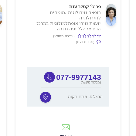
פרופ' קסלר ענת
רופאה נוירולוגית ,מומחית
לנוירולוגיה
יועצת נוירו אופתלמולוגית במרכז
הרפואי הלל יפה חדרה
(0 דירוג ממוצע)
(0 חוות דעת)
077-9977143
(מספר מקשר)
הרצל 4, פתח תקוה
צור קשר