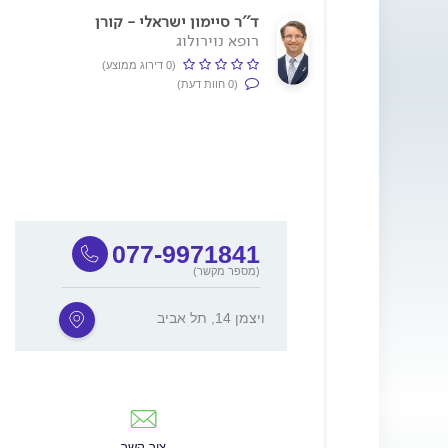
ד''ר סיימון ישראלי - קורן
רופא נוירולוג
(0 דירוג ממוצע)
(0 חוות דעת)
077-9971841
(מספר מקשר)
ויצמן 14, תל אביב
צור קשר