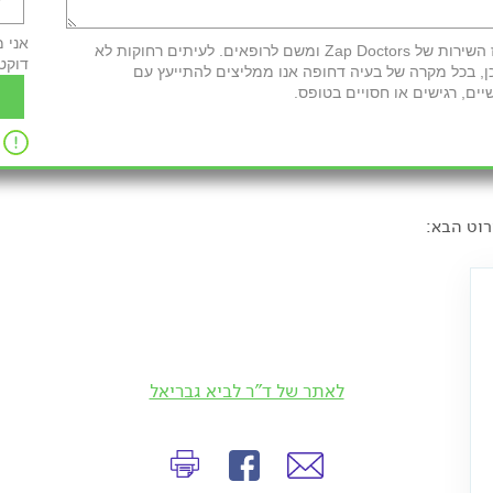
אני 
חשוב לדעת: לאחר מילוי הטופס פרטיך יועברו למרכז השירות של Zap Doctors ומשם לרופאים. לעיתים רחוקות לא
דוקט
ן, בכל מקרה של בעיה דחופה אנו ממליצים להתייעץ עם
יים, רגישים או חסויים בטופס.
וט הבא:
לאתר של ד"ר לביא גבריאל