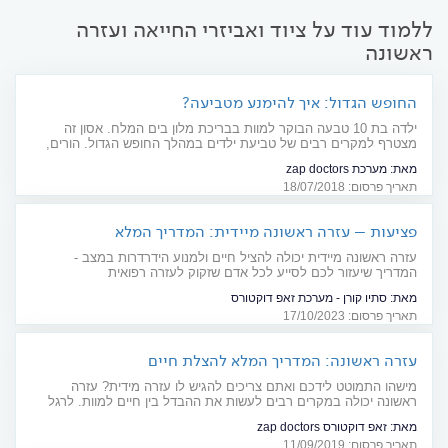
ללמוד עוד על ציוד ואביזרי החייאה ועזרה
ראשונה
החופש הגדול: איך להימנע מטביעה?
ילדה בת 10 טבעה הבוקר למוות בבריכת מלון בים המלח. אסון זה
מצטרף למקרים רבים של טביעת ילדים במהלך החופש הגדול. הורים,
שימו לב: חשוב להקפיד על כללי בטיחות בעת בילוי על שפת הים
מאת:
מערכת zap doctors
והבריכה
תאריך פרסום: 18/07/2018
פציעות – עזרה ראשונה מיידית: המדריך המלא
עזרה ראשונה מיידית יכולה להציל חיים ולמנוע הידרדרות במצב -
המדריך שיעזור לכם לסייע לכל אדם שזקוק לעזרה רפואית
מאת:
סתיו קורן - מערכת זאפ דוקטורס
תאריך פרסום: 17/10/2023
עזרה ראשונה: המדריך המלא להצלת חיים
מישהו התמוטט לידכם ואתם צריכים להגיש לו עזרה מידית? עזרה
ראשונה יכולה במקרים רבים לעשות את ההבדל בין חיים למוות. לרגל
יום העזרה הראשונה הבינ"ל (11.9), קבלו את המדריך המקיף להצלת
מאת:
זאפ דוקטורס zap doctors
חיים
תאריך פרסום: 11/09/2019