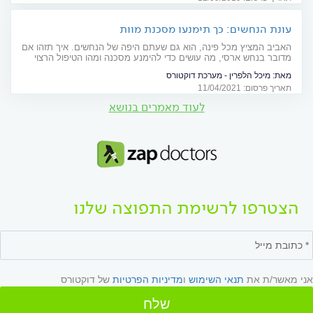
עונת הנחשים: כך תימנעו מסכנת מוות
האביב המציץ מכל פינה, הוא גם שעתם היפה של הנחשים. איך תזהו אם
מדובר בנחש ארסי, מה עושים כדי להימנע מסכנה ומהו הטיפול הרצוי
במקרה של הכשה? פרמדיק של מד"א מפרט את כל המידע שיעזור לכם
מאת:
מיכל הלפרין - מערכת דוקטורס
לשמור על עצמכם ועל היקרים לכם
תאריך פרסום: 11/04/2021
לעוד מאמרים בנושא
הצטרפו לרשימת התפוצה שלנו
אני מאשר/ת את
תנאי השימוש
ו
מדיניות הפרטיות
של דוקטורס
שלח