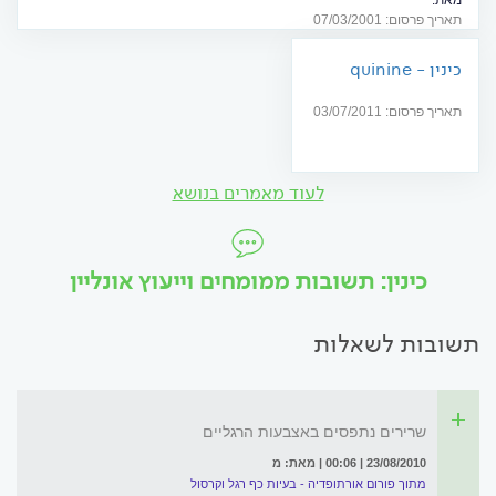
מאת:
אנשים רבים פונים לטיפול הומאופאתי, רובם אינם יודעים שהומאופתיה אינה
תאריך פרסום: 07/03/2001
זהה לטיפול ב"צמחי מרפא." על הפילוסופיה של ההומאופתיה.
כינין - quinine
תאריך פרסום: 03/07/2011
לעוד מאמרים בנושא
כינין: תשובות ממומחים וייעוץ אונליין
תשובות לשאלות
שרירים נתפסים באצבעות הרגליים
23/08/2010 | 00:06 | מאת: מ
מתוך פורום אורתופדיה - בעיות כף רגל וקרסול