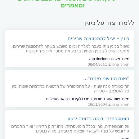
ומאמרים
ללמוד עוד על כינין
כינין - יעיל להתכווצות שרירים
טיפול בכינין ניתן בעבר למלריה וכיום משמש בעיקר להתכווצות שרירים.
מחקר: הטיפול בכינין הפחית ברבע את מספר אירועי התכווצות
השרירים, לעומת טיפול בפלצבו
מאת:
מערכת zap doctors
תאריך פרסום: 06/04/2011
"פעם היו שני סינים"...
ההיסטוריה מכה שנית - על ההסיטוריה של הרפואה בתרבויות שונות, בין
סין לאסלאם - סקירה
מאת:
צוות אתר תמורות, המרכז לקידום רפואה משולבת
תאריך פרסום: 16/11/2004
הומאופתיה: דומה בדומה ירפא
על הומאופתיה, מהי בכלל הומאופתיה? מהו "חוק הדימיון" ואיך מחברים
גוף ונפש על מנת להביא לתוצאות מיטביות, מורה נבוכים