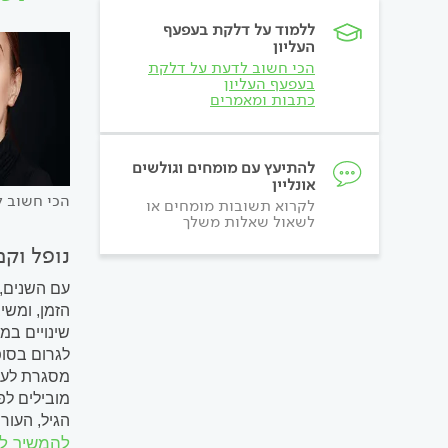
ללמוד על דלקת בעפעף
העליון
הכי חשוב לדעת על דלקת
בעפעף העליון
כתבות ומאמרים
להתיעץ עם מומחים וגולשים
אונליין
הכי חשוב ל
לקרוא תשובות מומחים או
לשאול שאלות משלך
נופל וק
עם השנים, 
הזמן, ומשי
שינויים במ
לגרום בסופ
מסגרת לעינ
מובילים לפ
הגיל, העו
להמשיך ל
פגיעה תפקו