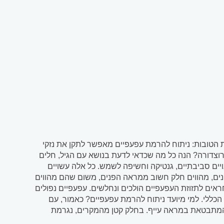
ות הטובות: ניתוח להרמת עפעפיים מאפשר לתקן את נזקי
וצדורה? הנה כל מה שכדאי לדעת בנושא עם הגיל, חלים
ויים סביבתיים, גנטיקה וחשיפה לשמש. כל אלה עשויים
ונים, מהווים חלק חשוב ממראה הפנים, משום שהם מהווים
חראים לתזוזת העפעפיים הולכים ונחלשים. עפעפיים נפולים
כללי. למי מיועד ניתוח להרמת עפעפיים? כאמור, עם
המתבטאת במראה עייף. בחלק קטן מהמקרים, נגרמת
ית מולדת או...