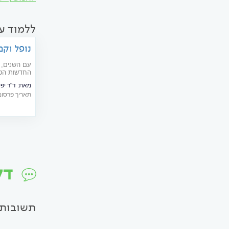
ללמוד ע
נופל וקם
עפעפיים
עם השנים, א
החדשות הטו
לפנים את ה
מאת:
ד"ר יפימוב
הנה כל מה 
תאריך פרסום: 04/2020
דל
תשובות 