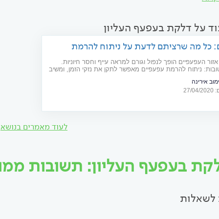
וד על דלקת בעפעף העליון
: כל מה שרציתם לדעת על ניתוח להרמת
זור העפעפיים הופך לנפול וגורם למראה עייף וחסר חיוניות.
בות: ניתוח להרמת עפעפיים מאפשר לתקן את נזקי הזמן, ומשיב
מראה החיוני שאבד. למי זה מתאים וכיצד מתבצעת הפרוצדורה?
 אירינה
שכדאי לדעת בנושא
27/
לעוד מאמרים בנושא
קת בעפעף העליון: תשובות ממומח
לשאלות