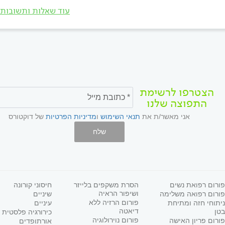
עוד שאלות ותשובות
הצטרפו לרשימת
התפוצה שלנו
אני מאשר/ת את
תנאי השימוש
ו
מדיניות הפרטיות
של דוקטורס
שלח
פורום רפואת נשים
הסרת משקפים בלייזר
חיסוני קורונה
ושיפור הראיה
פורום רפואה משלימה
שיניים
פורום הרזיה ללא
ניתוחי חזה ומתיחת
עיניים
דיאטה
בטן
כירורגיה פלסטית
פורום נוירולוגיה
פורום פריון האישה
אורתופדים