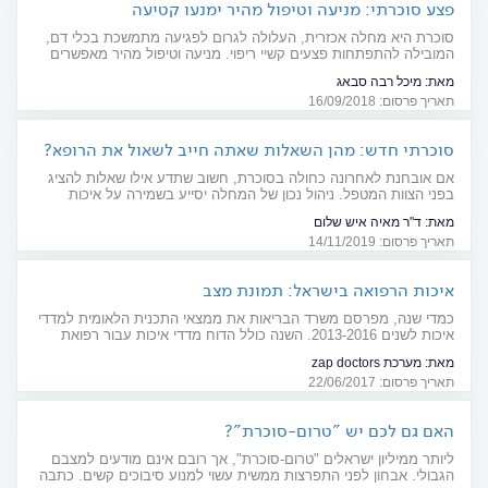
פצע סוכרתי: מניעה וטיפול מהיר ימנעו קטיעה
סוכרת היא מחלה אכזרית, העלולה לגרום לפגיעה מתמשכת בכלי דם,
המובילה להתפתחות פצעים קשיי ריפוי. מניעה וטיפול מהיר מאפשרים
להימנע מכ-40% מקטיעות הגפיים של סוכרתיים. מדריך מקיף: כל
מאת:
מיכל רבה סבאג
החידושים בתחום
תאריך פרסום: 16/09/2018
סוכרתי חדש: מהן השאלות שאתה חייב לשאול את הרופא?
אם אובחנת לאחרונה כחולה בסוכרת, חשוב שתדע אילו שאלות להציג
בפני הצוות המטפל. ניהול נכון של המחלה יסייע בשמירה על איכות
החיים וימנע סיבוכים אפשריים. כתבה מיוחדת ליום הסוכרת הבינלאומי
מאת:
ד"ר מאיה איש שלום
תאריך פרסום: 14/11/2019
איכות הרפואה בישראל: תמונת מצב
כמדי שנה, מפרסם משרד הבריאות את ממצאי התכנית הלאומית למדדי
איכות לשנים 2013-2016. השנה כולל הדוח מדדי איכות עבור רפואת
חירום, חב' האמבולנס וטיפות החלב
מאת:
מערכת zap doctors
תאריך פרסום: 22/06/2017
האם גם לכם יש "טרום-סוכרת"?
ליותר ממיליון ישראלים "טרום-סוכרת", אך רובם אינם מודעים למצבם
הגבולי. אבחון לפני התפרצות ממשית עשוי למנוע סיבוכים קשים. כתבה