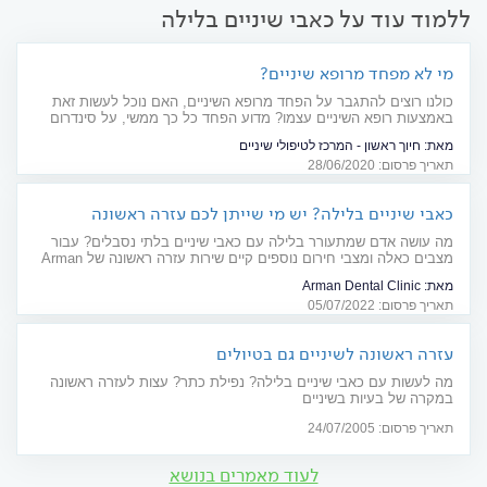
ללמוד עוד על כאבי שיניים בלילה
מי לא מפחד מרופא שיניים?
כולנו רוצים להתגבר על הפחד מרופא השיניים, האם נוכל לעשות זאת
באמצעות רופא השיניים עצמו? מדוע הפחד כל כך ממשי, על סינדרום
החלוק הלבן כבר שמעתם? כל הדרכים לעבור דרך הפחד ועל הדרך גם
מאת:
חיוך ראשון - המרכז לטיפולי שיניים
טיפול שיניים בשלום
תאריך פרסום: 28/06/2020
כאבי שיניים בלילה? יש מי שייתן לכם עזרה ראשונה
מה עושה אדם שמתעורר בלילה עם כאבי שיניים בלתי נסבלים? עבור
מצבים כאלה ומצבי חירום נוספים קיים שירות עזרה ראשונה של Arman
Dental Clinic בירושלים, הפועל 24/7 כדי להקל עליכם ולפתור כל בעיה
מאת:
Arman Dental Clinic
וכמה שיותר מהר
תאריך פרסום: 05/07/2022
עזרה ראשונה לשיניים גם בטיולים
מה לעשות עם כאבי שיניים בלילה? נפילת כתר? עצות לעזרה ראשונה
במקרה של בעיות בשיניים
תאריך פרסום: 24/07/2005
לעוד מאמרים בנושא