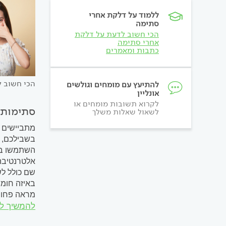
ללמוד על דלקת אחרי
סתימה
הכי חשוב לדעת על דלקת
אחרי סתימה
כתבות ומאמרים
הכי חשוב 
להתיעץ עם מומחים וגולשים
אונליין
לקרוא תשובות מומחים או
סתימות 
לשאול שאלות משלך
מתביישים ל
בשבילכם, ש
השתמשו בע
אלטרנטיבה 
שם כולל לש
באיזה חומ
מראה פחות
להמשיך ל
לבנות הם קו