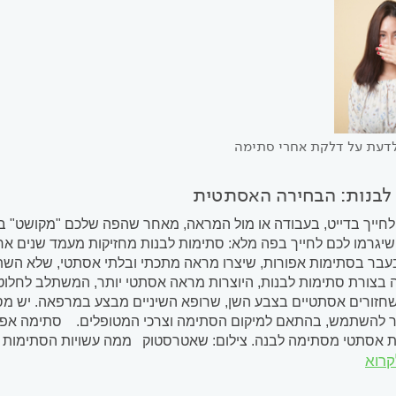
לדעת על דלקת אחרי סתימה
לבנות: הבחירה האסתטית
חייך בדייט, בעבודה או מול המראה, מאחר שהפה שלכם "מקושט" בסת
יגרמו לכם לחייך בפה מלא: סתימות לבנות מחזיקות מעמד שנים ארו
בר בסתימות אפורות, שיצרו מראה מתכתי ובלתי אסתטי, שלא השתלב
בצורת סתימות לבנות, היוצרות מראה אסתטי יותר, המשתלב לחלוטין
חזורים אסתטיים בצבע השן, שרופא השיניים מבצע במרפאה. יש מספ
ר להשתמש, בהתאם למיקום הסתימה וצרכי המטופלים. סתימה אפור
 אסתטי מסתימה לבנה. צילום: שאטרסטוק ממה עשויות הסתימות ה
קרוא
מפוזיט ויונומר הזכוכית. קומפוזיט הוא חומר מרוכב, בעזרתו ניתן ליצ