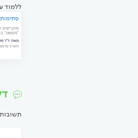
ללמוד ע
סתימות 
מתביישים ל
"מקושט" בסת
שיגרמו לכם
מאת:
ד"ר מל
ושומרות על
תאריך פרסום: 10/2018
דל
תשובות 