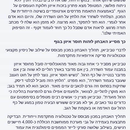
שפשוט שיתקו אותו". במקרה הזה, שנראה לרבים כבלתי הפיך ללא
ניתוח פולשני, המטופל מצא פתרון בזכות איזון חלוקת העומסים על
הגוף. "באמצעות התאמת מדרסים אורטופדיים בשיטה הייחודית של
המכון, הצלחתי לשחרר את הלחץ על חוט השדרה שלו, והיום הוא אדם
אחר לגמרי. הוא חזר לתפקד, הוא מרוצה. לא מזמן הוא שלח לי מכתב
תודה מרגש. לראות אדם שסבל כל כך חוזר לעמוד זקוף - זה הסיפוק
האמיתי שלנו".
כך מסייע האבחון לזהות חוסר איזון בגוף
לדברי טביביאן, תהליך האבחון במכון מבוסס על שילוב של ניסיון מקצועי
וטכנולוגיות סריקה אירופאיות מתקדמות.
טביביאן מסביר כי אחוז גבוה מאוד מהאוכלוסייה סובל מחוסר איזון
במבנה עמוד השדרה, בין אם מדובר באורך רגליים לא שווה ובין אם
מדובר בנטייה של כף הרגל. "כשיש חוסר איזון, נוצר לחץ על חוט העצב
שעובר בעמוד השדרה", הוא מפרט. "הלחץ הזה מוביל לבלטי דיסק,
שחיקות בסחוס וזה גורם לכאבים עזים מאוד. הכאב הוא לא תמיד בגב;
הוא מוקרן לרגליים, לצוואר, ולפעמים אפילו גורם להפרעות בהליכה כי
הרגל מועדת". טביביאן מציין כי אנשים רבים מטפלים בסימפטום עם
כדורים נגד כאבים, אך לא מבינים ששורש הבעיה טמון במגע של כף
הרגל עם האדמה או בעקמת של הגב.
תהליך האבחון במכון מבוסס על טכנולוגיה מתקדמת וייחודית. הבדיקה
מתבצעת בעמידה על גבי מערכת ממוחשבת הכוללת כ-4,000 חיישנים
רגישים, בשילוב שלושה סורקי לייזר הממפים סימולטנית את עמוד