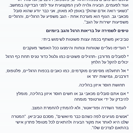
ועוד.לפעמים, הבעיה גלויה לעין המקצועית עוד לפני הבדיקה במחשב.
"כשאני רואה אדם שהולך באופן לא מאוזן, אני כבר יודע שהוא סובל
מכאבי גב. הגוף הוא מערכת אחת - הגב משפיע על הרגליים, והרגליים
משפיעות ישירות על הגב".
טיפים לשמירה על בריאות הרגל והגב ביומיום
טביביאן משתף בכמה עצות פשוטות לשימוש ביתי:
* העדיפו נעליים שטוחות ונוחות והימנעו ככל האפשר מעקבים
* לסובלים מדורבן -תרגילים פשוטים כמו גלגול כדור טניס תחת כף הרגל
יכולים להקל על הלחץ
* אל תתעלמו מסימנים מוקדמים, כמו כאבים בכפות הרגליים, פלטפוס,
דורבנים, גמישות יתר או
תחושת חוסר איזון בהליכה.
* אם אתם סובלים מכאבי גב או חשים חוסר איזון בהליכה, מומלץ
להיבדק על ידי אורטופד מומחה
לעמוד השדרה ופודיאטור, ולא להמתין להחמרת המצב.
"אנשים מגיעים לפה כשהם כבר מיואשים", מסכם טביביאן. "המטרה
שלנו היא לאתר את מקור הבעיה ולהתאים לכל מטופל פתרון אישי
בהתאם לצרכים שלו".