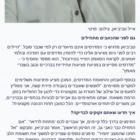
אייל טביביאן, צילום: פרטי
גם לפני שהכאבים מתחילים
טביביאן מדגיש כי המדרסים אינם מיועדים רק למי שכבר סובל. "חיילים
רבים לפני גיוס מגיעים אלינו כדי להזמין מדרסים עם תמיכה ובולמי
זעזועים, לקראת המאמץ הפיזי בטירונות", הוא מספר ומוסיף כי -
"מדרסים מסייעים במניעת פציעות עתידיות בברכיים ובגב בשברי
מאמץ".
בנוסף לאבחון והתאמת המדרסים, המכון מציע פתרונות משלימים
למקרים מסוימים: "לאנשים שעובדים בעבודה פיזית קשה, אני ממליץ
לפעמים על שילוב של חגורת גב מקצועית כדי להגן על החוליות בזמן
הרמת משאות. אנחנו מתאימים גם אביזרים לבעיות בכתפיים ובברכיים,
וכן מוצרים לניתוחים אורטופדיים. הכל כמובן תחת הכוונה מקצועית".
איך תדעו שאתם זקוקים לבדיקה?
הסימנים בדרך כלל קיימים, אך עוברים לכם 'מתחת לרדאר'. "אם
התחילו כבר כאבי גב, זה הסימן הראשון", אומר טביביאן, ומבקש: "אל
תחכו שהמצב יחמיר". סימנים נוספים שצריכים למשוך את תשומת הלב
שלכם הם כאבים בכפות הרגליים, פלטפוס, דורבנים, גמישות יתר