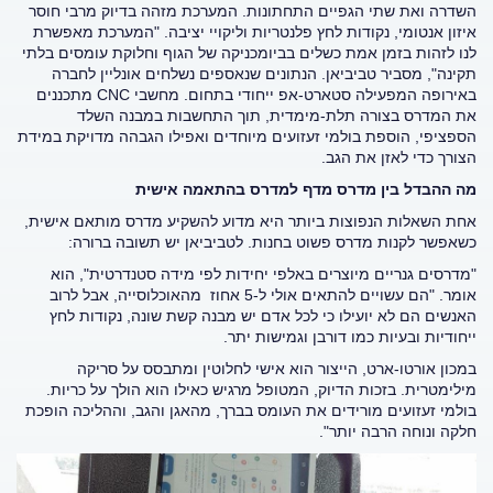
השדרה ואת שתי הגפיים התחתונות. המערכת מזהה בדיוק מרבי חוסר
איזון אנטומי, נקודות לחץ פלנטריות וליקויי יציבה. "המערכת מאפשרת
לנו לזהות בזמן אמת כשלים בביומכניקה של הגוף וחלוקת עומסים בלתי
תקינה", מסביר טביביאן. הנתונים שנאספים נשלחים אונליין לחברה
באירופה המפעילה סטארט-אפ ייחודי בתחום. מחשבי CNC מתכננים
את המדרס בצורה תלת-מימדית, תוך התחשבות במבנה השלד
הספציפי, הוספת בולמי זעזועים מיוחדים ואפילו הגבהה מדויקת במידת
הצורך כדי לאזן את הגב.
מה ההבדל בין מדרס מדף למדרס בהתאמה אישית
אחת השאלות הנפוצות ביותר היא מדוע להשקיע מדרס מותאם אישית,
כשאפשר לקנות מדרס פשוט בחנות. לטביביאן יש תשובה ברורה:
"מדרסים גנריים מיוצרים באלפי יחידות לפי מידה סטנדרטית", הוא
אומר. "הם עשויים להתאים אולי ל-5 אחוז מהאוכלוסייה, אבל לרוב
האנשים הם לא יועילו כי לכל אדם יש מבנה קשת שונה, נקודות לחץ
ייחודיות ובעיות כמו דורבן וגמישות יתר.
במכון אורטו-ארט, הייצור הוא אישי לחלוטין ומתבסס על סריקה
מילימטרית. בזכות הדיוק, המטופל מרגיש כאילו הוא הולך על כריות.
בולמי זעזועים מורידים את העומס בברך, מהאגן והגב, וההליכה הופכת
חלקה ונוחה הרבה יותר".