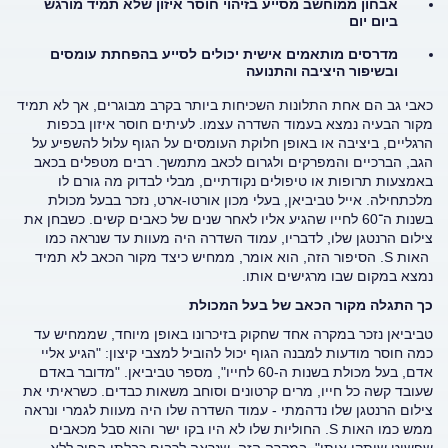
אבחון ממוחשב מסייע בזיהוי חוסר איזון שלא תמיד מורגש
ביום יום
מדרסים מותאמים אישית יכולים לסייע בהפחתת עומסים
ובשיפור היציבה והתנועה
כאבי גב הם אחת התלונות השכיחות ביותר בקרב מבוגרים, אך לא תמיד
מקור הבעיה נמצא בעמוד השדרה עצמו. לעיתים חוסר איזון בכפות
הרגליים, ביציבה או באופן חלוקת העומסים על הגוף עלול להשפיע על
הגב, הברכיים והמפרקים ולגרום לכאב מתמשך. רבים מטפלים בכאב
באמצעות תרופות או טיפולים נקודתיים, מבלי לבדוק מה גורם לו
מלכתחילה. אייל טביביאן, בעלי מכון אורטו-ארט, נזכר בבעל מכולת
בשנות ה־60 לחייו שהגיע אליו לאחר שנים של כאבים קשים. כשבחן את
צילום הרנטגן שלו, לדבריו, עמוד השדרה היה מעוות עד שנראה כמו
האות S. הסיפור הזה, הוא אומר, ממחיש כיצד מקור הכאב לא תמיד
נמצא במקום שבו מרגישים אותו.
כך התגלה מקור הכאב של בעל המכולת
טביביאן נזכר במקרה אחד שחקוק בזיכרונו באופן מיוחד, שממחיש עד
כמה חוסר מודעות למבנה הגוף יכול להוביל למצבי קיצון: "הגיע אליי
אדם, בעל מכולת בשנות ה-60 לחייו", מספר טביביאן. "מדובר באדם
שעובד קשה כל חייו, מרים קרטונים וסוחב משאות כבדים. כשראיתי את
צילום הרנטגן שלו נדהמתי - עמוד השדרה שלו היה מעוות לגמרי ונראה
ממש כמו האות S. החוליות שלו לא היו בקו ישר והוא סבל מכאבים