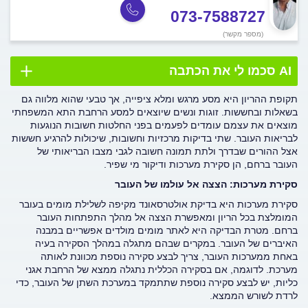
073-7588727
(מספר מקשר)
AI סכמו לי את הכתבה
תקופת ההריון היא מסע מרגש ומלא ציפייה, אך טבעי שהוא מלווה גם
בשאלות ובחששות. זוגות ונשים שיוצאים למסע הרחבת התא המשפחתי
מוצאים את עצמם עומדים לפעמים בפני החלטות חשובות הנוגעות
לבריאות העובר. שתי בדיקות מרכזיות וחשובות, שיכולות להרגיע חששות
אצל ההורים שבדרך ולתת תמונה חשובה לגבי מצבו הבריאותי של
העובר ברחם, הן סקירת מערכות ודיקור מי שפיר.
סקירת מערכות: הצצה אל עולמו של העובר
סקירת מערכות היא בדיקת אולטרסאונד מקיפה לשלילת מומים בעובר
המומלצת בכל הריון ומאפשרת הצצה אל מהלך התפתחות העובר
ברחם. מטרת הבדיקה היא לאתר מומים מולדים אפשריים במבנה
האיברים של העובר. במקרים שבהם מתגלה במהלך הסקירה בעיה
באחת ממערכות העובר, צריך לבצע סקירה נוספת מכוונת לאותה
מערכת. לדוגמה, אם בסקירה הכללית נתגלה ממצא של הרחבת אגני
כליות, יש לבצע סקירה נוספת שתתמקד במערכת השתן של העובר, כדי
לרדת לשורש הממצא.