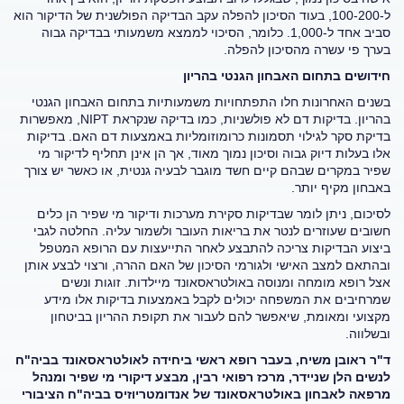
ל-100-200, בעוד הסיכון להפלה עקב הבדיקה הפולשנית של הדיקור הוא
סביב אחד ל-1,000. כלומר, הסיכוי לממצא משמעותי בבדיקה גבוה
בערך פי עשרה מהסיכון להפלה.
חידושים בתחום
האבחון הגנטי בהריון
בשנים האחרונות חלו התפתחויות משמעותיות בתחום האבחון הגנטי
בהריון. בדיקות דם לא פולשניות, כמו בדיקה שנקראת NIPT, מאפשרות
בדיקת סקר לגילוי תסמונות כרומוזומליות באמצעות דם האם. בדיקות
אלו בעלות דיוק גבוה וסיכון נמוך מאוד, אך הן אינן תחליף לדיקור מי
שפיר במקרים שבהם קיים חשד מוגבר לבעיה גנטית, או כאשר יש צורך
באבחון מקיף יותר.
לסיכום, ניתן לומר שבדיקות סקירת מערכות ודיקור מי שפיר הן כלים
חשובים שעוזרים לנטר את בריאות העובר ולשמור עליה. החלטה לגבי
ביצוע הבדיקות צריכה להתבצע לאחר התייעצות עם הרופא המטפל
ובהתאם למצב האישי ולגורמי הסיכון של האם ההרה, ורצוי לבצע אותן
אצל רופא מומחה ומנוסה באולטראסאונד מיילדות. זוגות ונשים
שמרחיבים את המשפחה יכולים לקבל באמצעות בדיקות אלו מידע
מקצועי ומאומת, שיאפשר להם לעבור את תקופת ההריון בביטחון
ובשלווה.
ד"ר ראובן משיח, בעבר רופא ראשי ביחידה לאולטראסאונד בביה"ח
לנשים הלן שניידר, מרכז רפואי רבין
, מבצע דיקורי מי שפיר ומנהל
מרפאה לאבחון באולטראסאונד של אנדומטריוזיס בביה"ח הציבורי