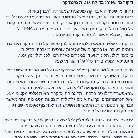
דיקור מי שפיר: בדיקה גנטית מעמיקה
דיקור מי שפיר היא בדיקה פולשנית שמטרתה לאבחן בעיות
כרומוזומליות בעובר, כמו למשל תסמונת דאון. הבדיקה מתבצעת על ידי
החדרת מחט דקה דרך דופן הבטן אל שק מי השפיר ושאיבת כמות קטנה
של נוזל. בנוזל זה קיימים תאים עובריים, המכילים את ה-DNA
של
העובר, שעליו אפשר לבצע בדיקות גנטיות שונות
.
בדיקת מי שפיר מומלצת לנשים שיש להן סיפור של הריונות קודמים עם
מומים בעובר, או במקרים של שקיפות עורפית מוגברת, בדיקות
ביוכימיות לא תקינות ועוד. במקרים כאלה רצוי לפנות לייעוץ גנטי,
והגנטיקאי ימליץ בדרך כלל על דיקור מי שפיר.
על פי הפרופיל של ההריון ימליץ הגנטיקאי גם על סוג הבדיקה שיש לבצע
בדיקור, כאשר קיימות שלוש אפשרויות, הראשונה שבהן היא בדיקה
סטנדרטית ובה נבדקת תקינותם של הכרומוזומים של העובר. האפשרות
השנייה היא בדיקה הנקראת "צ'יפ גנטי", שהיא טכנולוגיה חדישה
שמאפשרת רזולוציה הרבה יותר גבוהה וסוקרת מאות אלפי מקטעי DNA
שעל הכרומוזומים, כך שהיא מסוגלת לזהות מאות תסמונות יותר מאשר
הבדיקה הסטנדרטית. האפשרות השלישית היא ריצוף אקסומי שבודק
את תקינות הגנים של העובר.
יש לציין שהיום יש נטייה להמליץ לכל אישה בהריון לבצע בדיקת דיקור מי
שפיר, גם אם היא אינה עונה להתוויות שצוינו. הסיבה שהבדיקה
מומלצת בכל הריון היא שהסיכוי למצוא ממצא בעל משמעות גנטית אצל
אישה בסיכון נמוך, שבגללו לרוב תבוצע הפסקת הריון, הוא בין אחד