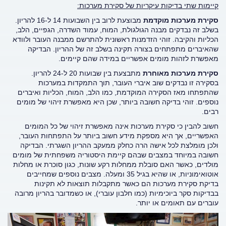
קיימות שתי בדיקות עיקריות של סקירת מערכות:
סקירת מערכות מוקדמת
מבוצעת לרוב בין השבועות 14 ל-16 להריון.
בשלב זה נבדקים מבנה הגולגולת, המוח, עמוד השדרה, הגפיים, הלב,
הכליות והקיבה. זוהי הזדמנות ראשונית להתרשם ממבנה העובר ולוודא
שהאיברים מתפתחים בצורה תקינה בשלב זה של ההריון. הבדיקה
מאפשרת לזהות מומים אפשריים במידה שהם קיימים.
סקירת מערכות מאוחרת
מתבצעת בין שבועות 20 ל-24 להריון.
בסקירה זו נבדקים שוב איברי העובר, תוך התמקדות במערכות
שהתפתחו מאז הסקירה המוקדמת, כמו הלב, המוח, הכליות ואיברים
נוספים. זוהי בדיקה חשובה ביותר, שכן היא מאפשרת זיהוי של מומים
רבים.
חשוב להבין כי סקירת מערכות אינה מאפשרת זיהוי של כל המומים
האפשריים, אך היא מספקת מידע חשוב ביותר על התפתחות העובר,
ולכן מומלצת לכל אישה הרה כחלק ממעקב ההריון השגרתי. הבדיקה
חשובה במיוחד במצבים שבהם קיימת היסטוריה משפחתית של מומים
מולדים, כאשר האם סובלת ממחלות רקע שונות, כגון סוכרת או מחלות
אוטואימוניות, או שהיא בגיל 35 ומעלה. מצבים נוספים שמחייבים
בדיקת סקירת מערכות הם כאשר מתקבלות תוצאות לא תקינות
בבדיקות סקר ביוכימיות (כמו חלבון עוברי), או כשמדובר בהריון מרובה
עוברים עם תאומים או יותר.