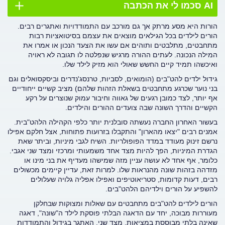
AI סכמו לי את הכתבה
הורות היא מסע מרתק אך גם מורכב עם התמודדויות ואתגרים רבים.
הורים לילדים בכל הגילאים מוצאים את עצמם בסיטואציות רבות
מתחבטים, מתלבטים ותוהים אם עשו את הצעד הנכון או אמרו את
המילה הנכונה. לעתים ההורה מרגיש שנפלטה לו תגובה לא ראויה
ואיכשהו תמיד קיים החשש שאולי הוא מזיק לילד שלו.
גידול ילדים להט"בים (הומואים, לסביות, טרנסג'נדרים וביסקסואלים וגם
בני נוער שכרגע מתחבטים בשאלת הזהות שלהם) מציב קשיים ייחודיים
אף יותר, לצד כמובן רגעים של גאווה וחיבור עמוק שנוצרים על רקע
הקשיים והדרך השונה שבה צועדים ההורים והילדים.
בעשור האחרון החברה נעשתה סובלנית יותר כלפי הקהילה הלהט"בית.
אמנים רבים "יצאו מהארון" והתקבלו בזרועות פתוחות, אצל חלקם אפילו
נרשם זינוק מעודד במדד הפופולריות. השיח לגבי מיניות, וביתר שאת
הגדרת המיניות, הפך להיות מצד אחד משמעותי ומרכזי ומצד שני אגבי.
כלומר, אף אחד לא עושה עניין מזה שמישהו מעדיף את בני מינו או
מזדהה בזהות שונה מהנראות שלו. למרות זאת, עדיין קיימים מכשולים
רבים, דעות קדומות, סטריאוטיפים ואפילו אפליה גלויה שעלולים
להשפיע על הורים וילדיהם הלהט"בים.
הורים לילדים להט"בים מתחבטים עם שאלות ומצוקות שבחלקן
מעוררות מבוכה, יחד עם הדאגה הבלתי פוסקת לילד ה"שונה", דאגה
שאינה בלתי מבוססת במציאות. מצד שני, האתגר בגידול והתמודדות