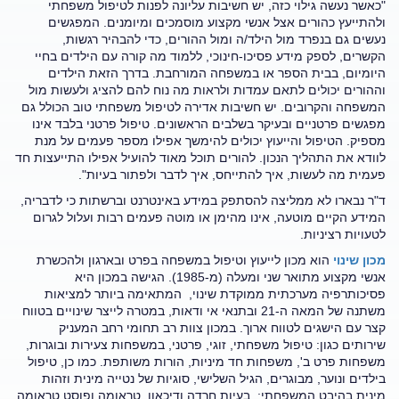
"כאשר נעשה גילוי כזה, יש חשיבות עליונה לפנות לטיפול משפחתי
ולהתייעץ כהורים אצל אנשי מקצוע מוסמכים ומיומנים. המפגשים
נעשים גם בנפרד מול הילד/ה ומול ההורים, כדי להבהיר רגשות,
הקשרים, לספק מידע פסיכו-חינוכי, ללמוד מה קורה עם הילדים בחיי
היומיום, בבית הספר או במשפחה המורחבת. בדרך הזאת הילדים
וההורים יכולים לתאם עמדות ולראות מה נוח להם להציג ולעשות מול
המשפחה והקרובים. יש חשיבות אדירה לטיפול משפחתי טוב הכולל גם
מפגשים פרטניים ובעיקר בשלבים הראשונים. טיפול פרטני בלבד אינו
מספיק. הטיפול והייעוץ יכולים להימשך אפילו מספר פעמים על מנת
לוודא את התהליך הנכון. להורים תוכל מאוד להועיל אפילו התייעצות חד
פעמית מה לעשות, איך להתייחס, איך לדבר ולפתור בעיות".
ד"ר נבארו לא ממליצה להסתפק במידע באינטרנט וברשתות כי לדבריה,
המידע הקיים מוטעה, אינו מהימן או מוטה פעמים רבות ועלול לגרום
לטעויות רציניות.
מכון שינוי
הוא מכון לייעוץ וטיפול במשפחה בפרט ובארגון ולהכשרת
אנשי מקצוע מתואר שני ומעלה (מ-1985). הגישה במכון היא
פסיכותרפיה מערכתית ממוקדת שינוי, המתאימה ביותר למציאות
משתנה של המאה ה-21 ובתנאי אי ודאות, במטרה לייצר שינויים בטווח
קצר עם הישגים לטווח ארוך. במכון צוות רב תחומי רחב המעניק
שירותים כגון: טיפול משפחתי, זוגי, פרטני, במשפחות צעירות ובוגרות,
משפחות פרט ב', משפחות חד מיניות, הורות משותפת. כמו כן, טיפול
בילדים ונוער, מבוגרים, הגיל השלישי, סוגיות של נטייה מינית וזהות
מינית בהיבט המשפחתי; בעיות חרדה ודיכאון, טראומה ופוסט טראומה,