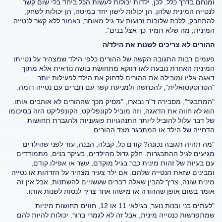
ומנחם בדרך כלל. לכן, ילדות יכולות לעשות הכל ביחד בלי שום קשר
לנטייה המינית שלהן. הן יכולות לישון יחד במיטה, הן יכולות לשחק,
להתחבק, ללכת שלובות זרועות עד גיל מאוחר, כאמור ללא קשר לנטייה
המינית, מה שלא תמיד כך אצל בנים".
ההורים לא צריכים לשנות את הילד/ה
פעמים רבות התגובה הקשה של ההורים כלפי הילד שמצהיר על נטייתו
המינית האחרת נובעת לאו דווקא מתחושת בושה נוראית אלא מתוך
דאגה אליו ומובילה את ההורים לדחוק את הילד לפעילות יותר
"הטרוסקסואלית", להכחשה ולמניעת קשר עם חברים עם נטייה דומה.
"המתבגר", מסבירה ד"ר נבארו, "מסיק מכך שההורים לא אוהבים אותו.
הוא לא חווה את הדאגה, וזה מוביל לקונפליקט. הקונפליקט הזה בסיכומו
של דבר עלול להוביל ליותר התנהגויות פוגעניות ולהגברת תחושות
הדחייה של הילד או המתבגר מצד ההורים.
"מה תהיה תגובה נכונה? קודם כל, קבלה, הבנה, עוד לפני שהילדים
מגיעים לגיל ההתבגרות. חלק גדול מהילדים, בעיקר בנים, מתמודדים
עם בעיות של זהות מינית כבר בגיל מוקדם, עשר או אפילו קודם,
ומבינים שזאת הנטייה שלהם. אם ילד צעיר מצהיר על הזדהות או נטייה
מינית שונה, צריך להבין שאלה דברים שעשויים להשתנות, אבל אין זה
אומר בשום אופן שההורה או מישהו אחר צריך לנסות לשנות אותו.
"לעתים בני ובנות נוער, בגילאי 11 או 12, חווים תחושות מיניות
שמתפרשות כנטייה מינית, אבל זה לא לגמרי ברור. יכולות להיות להם