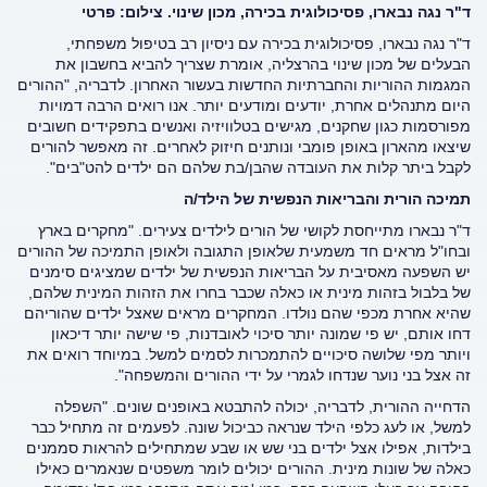
ד"ר נגה נבארו,
פסיכולוגית בכירה, מכון שינוי. צילום: פרטי
ד"ר נגה נבארו, פסיכולוגית בכירה עם ניסיון רב בטיפול משפחתי,
הבעלים של מכון שינוי בהרצליה, אומרת שצריך להביא בחשבון את
המגמות ההוריות והחברתיות החדשות בעשור האחרון. לדבריה, "ההורים
היום מתנהלים אחרת, יודעים ומודעים יותר. אנו רואים הרבה דמויות
מפורסמות כגון שחקנים, מגישים בטלוויזיה ואנשים בתפקידים חשובים
שיצאו מהארון באופן פומבי ונותנים חיזוק לאחרים. זה מאפשר להורים
לקבל ביתר קלות את העובדה שהבן/בת שלהם הם ילדים להט"בים".
תמיכה הורית והבריאות הנפשית של הילד/ה
ד"ר נבארו מתייחסת לקושי של הורים לילדים צעירים. "מחקרים בארץ
ובחו"ל מראים חד משמעית שלאופן התגובה ולאופן התמיכה של ההורים
יש השפעה מאסיבית על הבריאות הנפשית של ילדים שמציגים סימנים
של בלבול בזהות מינית או כאלה שכבר בחרו את הזהות המינית שלהם,
שהיא אחרת מכפי שהם נולדו. המחקרים מראים שאצל ילדים שהוריהם
דחו אותם, יש פי שמונה יותר סיכוי לאובדנות, פי שישה יותר דיכאון
ויותר מפי שלושה סיכויים להתמכרות לסמים למשל. במיוחד רואים את
זה אצל בני נוער שנדחו לגמרי על ידי ההורים והמשפחה".
הדחייה ההורית, לדבריה, יכולה להתבטא באופנים שונים. "השפלה
למשל, או לעג כלפי הילד שנראה כביכול שונה. לפעמים זה מתחיל כבר
בילדות, אפילו אצל ילדים בני שש או שבע שמתחילים להראות סממנים
כאלה של שונות מינית. ההורים יכולים לומר משפטים שנאמרים כאילו