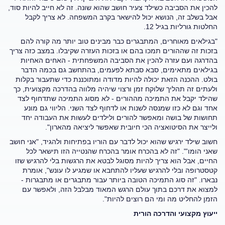
להכין את הסביבה כשילד צעיר חושב שהוא שונה. זה לא חייב להיות סוד,
אבל בשלב זה, הנושא יכול להישאר בקרב המשפחה. לא צריך לקבל
החלטות גורליות בגיל 12.
"בגילאים מאוחרים, המתבגרים כבר מבינים טוב יותר מה קורה להם
בזכות זה שההורים תמכו בהם או בזכות העזרה שקיבלו. במצב כזה צריך
בהדרגה ועם עזרה להכין את הסביבה המשפחתית - האחים האחיות
בגילאים מתאימים, סבא סבתא לפעמים, בהתחשב גם בכמה הדבר
בולט. ההכנה הזאת יכולה להיות מדודה ומתוכננת כדי שתעבור בקלות
ולעתים זה תהליך שלוקח זמן ורצוי שיהיה מלווה בהדרכה מקצועית, כך
שהילד יקבל את התמיכה מההורים - לא מסוג התמיכה שתדחוף לצד
אחד וגם לא כזו שמנסה לשנות או לדחוף לצד השני. הליווי גם מונע
תחושות של בושה ומאפשר להורים ולילדים לעשות את העבודה יחד
ולייצר את הסיטואציה הכי חיובית שאפשר ליציאה מהארון".
חשוב שילד ירגיש שהוא יכול לדבר עם הוריו בפתיחות ולהגיד, "אני חושב
שאני הומו'". "זה לא בהכרח אומר בהכרח שהנטייה הזו תישאר לכל
החיים, אבל הוא צריך להיות מסוגל לבטא את הרגשות בלי להרגיש שזו
קטסטרופה ובלי להרגיש שעליו להתחבא או שמגיע לו עונש", אומרת
נבארו. "זה סוג התמיכה הטובה ביותר עבור מתבגרים או מתבגרות -
למצוא את דרכם בתוך עולם הרגש המאוד מבלבל הזה, ולאפשר עם
הזמן להחליט מה ומי הם רוצים להיות".
ייעוץ מקצועי והדרכה הורית