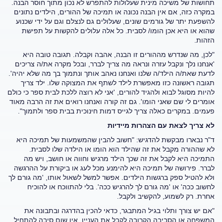
תחושות של משיכה מינית שעלולות להתפרש לא נכון מתוך חוסר הבנה.
במקרה כזה, אם אין הבנה נכונה או תמיכה של ההורים, הילדים נתונים
להשפעת יתר של גורמים שונים, שעלולים גם לנצלם וגם על ידי שכנוע
שהוא או היא אכן הומו/ לסבית. כל אלה עלולים להקשות על תפישת
הזהות.
"לכן, מה שנדרש מההורים זו הבנה, אהבה וקבלה. תגובה טובה היא
'אנחנו נלך ונקבל עזרה ונראה מה צריך לברר, ובכל מקרה את/ה צריכים
לדעת שאת/ה הילד/ה שלנו ואנחנו נאהב אותך ונתמוך בך מה שלא יהיה'.
תגובה ראשונה כזו מאפשרת לילד לשתף את המצוקה שלו. ילד צריך
להיות מסוגל לבוא ולהגיד להורים, 'אני לא רוצה ללכת לבית ספר כי כולם
אומרים לי שם שאני הומו'. גם זה קורה ואנחנו רואים את זה הרבה מאוד
פעמים. במקרים כאלה צריך לגייס דמות חינוכית בבית ספר ולתמוך".
לא צריך לצאת עם הצהרות מיידיות
ד"ר נבארו מבקשת להדגיש: "חשוב להבין שהמשמעות של תמיכה היא
לא שההורה מקבל את זה שהילד הוא הומו או הילדה שלו לסבית.
התמיכה היא לקבל את זה שכך הילד מרגיש וחווה או חושב, ויש מה
לברר. פירושה של תמיכה היא להימנע מכל לעג או ביקורת על ההרגשה
ולא להטיל ספק ברגשות הילדים. אפשר למשל לשאול אותו, 'מה גורם לך
לחשוב ככה' או 'מה גורם לך להרגיש ככה'. בלי להתווכח או להוכיח
אחרת. רק לשמוע, להקשיב ולקבל.
"אם יש צורך ותלוי בגיל המתבגר, כדאי להכין בהדרגה ובתבונה את
המשפחה או הסביבה הקרובה לקבל את העניין. אין שום סיבה להתחיל