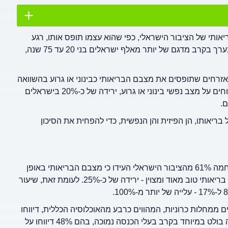
תי של הציבור הישראלי, כפי שהוא עצמו תופס אותו, רגע
לפני חג הפסח וחצי שנה לאחר פרוץ מלחמת חרבות ברזל. הסקר נערך בקרב מדגם של יותר מאלף ישראלים בני 20 עד 75 שנה,
ונה מדאיגה: עלייה של יותר מ-100% בשיעור האזרחים שתופסים את מצבם הבריאותי כבינוני או גרוע בהשוואה
לתקופה שלפני המלחמה, עלייה של יותר מ-150% בישראלים שמדווחים על מצב נפשי בינוני או גרוע, ירידה של כ-20% בישראלים
ם.
ריאותו, הן הפיזית והן הנפשית, כדי להפחית את הסיכון
פי ממצאי הסקר, לפני המלחמה 61% מהציבור הישראלי העידו כי מצבם הבריאותי באופן
כללי הינו טוב מאוד או מצוין. כעת, רק 46% מהציבור מדווח על מצב בריאותי טוב מאוד ומצוין - ירידה של כ-25%. לעומת זאת, שיעור
בלים ממחלות כרוניות, המהווים כרבע מהאוכלוסיה הכללית, דיווחו
כי הם מרגישים שחלה החמרה במחלתם בעקבות המלחמה. נתון זה בולט במיוחד בקרב בעלי הכנסה נמוכה, בהם 48% דיווחו על