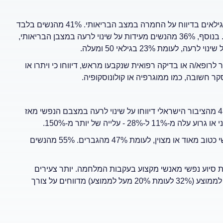
הסקר מצביע על פערים מגדריים ובין-גילאים בדיווח על החמרה במצב הבריאותי. 41% מהנשים בלבד
מעידות על מצב בריאותי מצוין או טוב מאוד, לעומת 51% מהגברים. בנוסף, 36% מהנשים מעידות על שינוי לרעה במצבן הבריאותי,
 לרופא/ה או בדיקה רפואית שנקבעו מראש, דיווחו כי ויתרו או
הסקר מראה כי 43% מהציבור הישראלי דיווחו על שינוי לרעה במצבם הנפשי מאז
עלייה של יותר מ-150%.
רק 28% מהנשים מעריכות את מצבן הנפשי כטוב מאוד או מצוין, לעומת 47% מהגברים. 55% מהנשים
לת סיוע נפשי מאנשי מקצוע בעקבות המלחמה. יותר צעירים
(31% בגילאי 20-29 לעומת 19% בגילאי 50+) ובעלי הכנסה מתחת לממוצע (32% לעומת 20% מעל לממוצע) מדווחים על צורך