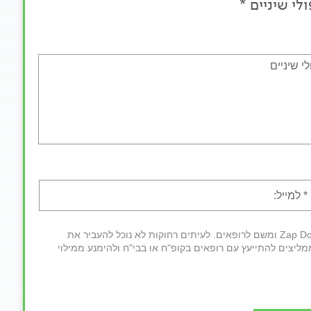
לי שיניים *
חשוב לדעת: לאחר מילוי הטופס פרטיך יועברו למרכז השירות של Zap Doctors ומשם לרופאים. לעיתים רחוקות לא נוכל להעביר את
מליצים להתייעץ עם רופאים בקופ"ח או בבי"ח ולהימנע ממילוי