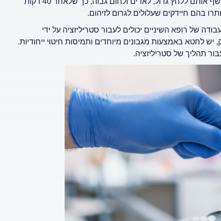
מכניסים את הכלים שמעוניינים לבצע בהם סטריליזציה, המכשיר חושף אותם ללחץ גדול, לאדים ולחום גבוה, כך שלאחר 40 דקות
רו בהם חיידקים שעלולים לגרום לזיהום.
ה של רופא השיניים יכולים לעבור סטריליזציה על ידי
יש לחטא באמצעות מגבונים מיוחדים ותמיסות חיטוי ייחודיות.
בור תהליך של סטריליזציה.