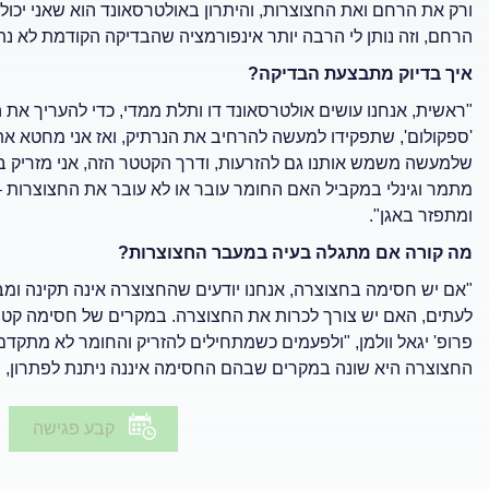
ורק את הרחם ואת החצוצרות, והיתרון באולטרסאונד הוא שאני יכול
הרחם, וזה נותן לי הרבה יותר אינפורמציה שהבדיקה הקודמת לא נת
איך בדיוק מתבצעת הבדיקה?
"ראשית, אנחנו עושים אולטרסאונד דו ותלת ממדי, כדי להעריך את 
'ספקולום', שתפקידו למעשה להרחיב את הנרתיק, ואז אני מחטא את צ
שלמעשה משמש אותנו גם להזרעות, ודרך הקטטר הזה, אני מזריק בע
מתמר וגינלי במקביל האם החומר עובר או לא עובר את החצוצרות –
ומתפזר באגן".
מה קורה אם מתגלה בעיה במעבר החצוצרות?
"אם יש חסימה בחצוצרה, אנחנו יודעים שהחצוצרה אינה תקינה ומבר
לעתים, האם יש צורך לכרות את החצוצרה. במקרים של חסימה קט
פרופ' יגאל וולמן, "ולפעמים כשמתחילים להזריק והחומר לא מתקדם, 
החצוצרה היא שונה במקרים שבהם החסימה איננה ניתנת לפתרון, ועם
קבע פגישה