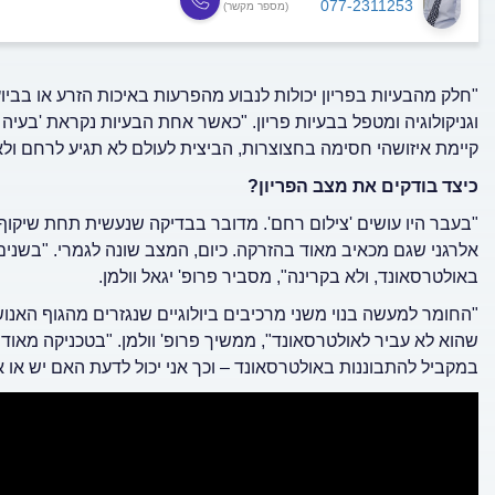
077-2311253
(מספר מקשר)
"חלק מהבעיות בפריון יכולות לנבוע מהפרעות באיכות הזרע או בביוץ
וגניקולוגיה ומטפל בבעיות פריון. "כאשר אחת הבעיות נקראת 'בעיה 
קיימת איזושהי חסימה בחצוצרות, הביצית לעולם לא תגיע לרחם ולא
כיצד בודקים את מצב הפריון?
"בעבר היו עושים 'צילום רחם'. מדובר בבדיקה שנעשית תחת שיקוף
אלרגני שגם מכאיב מאוד בהזרקה. כיום, המצב שונה לגמרי. "בשנ
באולטרסאונד, ולא בקרינה", מסביר פרופ' יגאל וולמן.
"החומר למעשה בנוי משני מרכיבים ביולוגיים שנגזרים מהגוף האנוש
שהוא לא עביר לאולטרסאונד", ממשיך פרופ' וולמן. "בטכניקה מאוד 
במקביל להתבוננות באולטרסאונד – וכך אני יכול לדעת האם יש או א