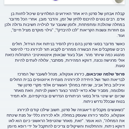
קבלת אבחון של סרטן היא אחד האירועים המלחיצים שיכול לחוות בן
אדם. רבים נוטים להיכנס ללחץ של זמן, והדבר מובן. אחרי הכל מדובר
במחלה שהולכת ומתפתחת, ולזמן שעובר עד לגילויה חשיבות גדולה ולכן
גם חוזרות ונשנות הקריאות "לכו להיבדק!", "גילוי מוקדם מציל חיים",
ועוד.
כאשר מדובר בסוגי סרטן בהם ניתן להסיר בניתוח את הגידול, חולים
רבים שמקבלים את הבשורה ממהרים לקבוע תור לכירורג כדי להיפטר
מהנגע כמה שיותר מהר. אבל בעוד שבאופן אינטואיטיבי התנהלות כזאת
אולי מרגישה נכונה, דווקא המהירות, מסתבר, עלולה לעתים להיות
טעות.
פרופ' שלמה שניבאום,
כירורג אונקולוג, מנהל לשעבר של המרכז
לבריאות השד ושל היחידה לכירורגיה מונחית איזוטופים בבית החולים
איכילוב בתל אביב, שניתח במהלך העשורים אלפי מקרי סרטן שד
ומלנומה, מסביר שלא כדאי למהר כצעד ראשון לניתוח, וזאת מאחר
שכיום יש שינוי גדול בסוגי הניתוחים הנדרשים ובהיקפיהם, ולא תמיד
בטוח שבכלל נדרש ניתוח.
"כשאנשים מקבלים דיאגנוזה של סרטן, חשוב שילכו קודם לכירורג
אונקולוג, כלומר כירורג שעוסק במחלה, ולא לכירורג כללי על מנת שינתח
את המחלה", הוא אומר. "זאת, מאחר שהטיפול הראשוני כיום הוא לאו
דווקא ניתוח, וההחלטות והשיקולים צריכים להתקבל על ידי רופא מיומן