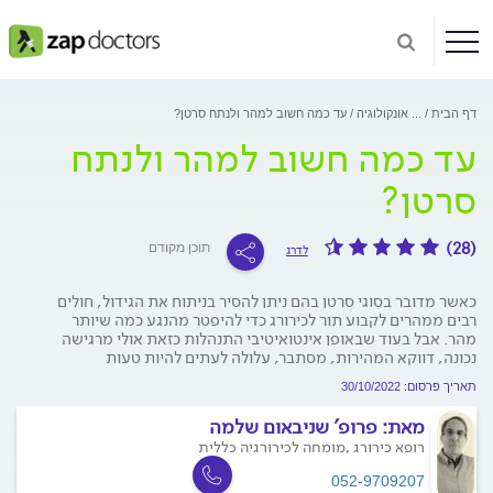
דף הבית
...
אונקולוגיה
עד כמה חשוב למהר ולנתח סרטן?
עד כמה חשוב למהר ולנתח
סרטן?
(28)
תוכן מקודם
לדרג
כאשר מדובר בסוגי סרטן בהם ניתן להסיר בניתוח את הגידול, חולים
רבים ממהרים לקבוע תור לכירורג כדי להיפטר מהנגע כמה שיותר
מהר. אבל בעוד שבאופן אינטואיטיבי התנהלות כזאת אולי מרגישה
נכונה, דווקא המהירות, מסתבר, עלולה לעתים להיות טעות
תאריך פרסום: 30/10/2022
מאת:
פרופ' שניבאום שלמה
רופא כירורג ,מומחה לכירורגיה כללית
052-9709207