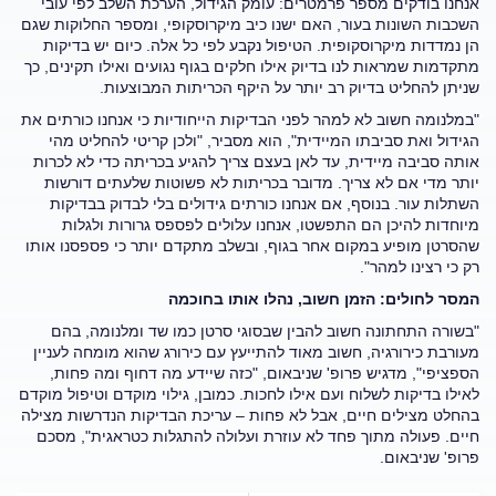
אנחנו בודקים מספר פרמטרים: עומק הגידול, הערכת השלב לפי עובי
השכבות השונות בעור, האם ישנו כיב מיקרוסקופי, ומספר החלוקות שגם
הן נמדדות מיקרוסקופית. הטיפול נקבע לפי כל אלה. כיום יש בדיקות
מתקדמות שמראות לנו בדיוק אילו חלקים בגוף נגועים ואילו תקינים, כך
שניתן להחליט בדיוק רב יותר על היקף הכריתות המבוצעות.
"במלנומה חשוב לא למהר לפני הבדיקות הייחודיות כי אנחנו כורתים את
הגידול ואת סביבתו המיידית", הוא מסביר, "ולכן קריטי להחליט מהי
אותה סביבה מיידית, עד לאן בעצם צריך להגיע בכריתה כדי לא לכרות
יותר מדי אם לא צריך. מדובר בכריתות לא פשוטות שלעתים דורשות
השתלות עור. בנוסף, אם אנחנו כורתים גידולים בלי לבדוק בבדיקות
מיוחדות להיכן הם התפשטו, אנחנו עלולים לפספס גרורות ולגלות
שהסרטן מופיע במקום אחר בגוף, ובשלב מתקדם יותר כי פספסנו אותו
רק כי רצינו למהר".
המסר לחולים: הזמן חשוב, נהלו אותו בחוכמה
"בשורה התחתונה חשוב להבין שבסוגי סרטן כמו שד ומלנומה, בהם
מעורבת כירורגיה, חשוב מאוד להתייעץ עם כירורג שהוא מומחה לעניין
הספציפי", מדגיש פרופ' שניבאום, "כזה שיידע מה דחוף ומה פחות,
לאילו בדיקות לשלוח ועם אילו לחכות. כמובן, גילוי מוקדם וטיפול מוקדם
בהחלט מצילים חיים, אבל לא פחות – עריכת הבדיקות הנדרשות מצילה
חיים. פעולה מתוך פחד לא עוזרת ועלולה להתגלות כטראגית", מסכם
פרופ' שניבאום.