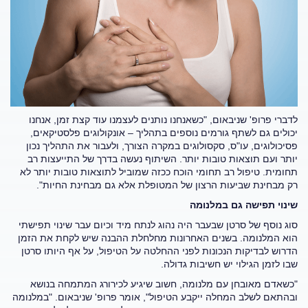
לדברי פרופ' שניבאום, "כשאנחנו נותנים לעצמנו עוד קצת זמן, אנחנו
יכולים גם לשתף גורמים נוספים בתהליך – אונקולוגים פלסטיקאים,
פסיכולוגים, עו"ס, סקסולוגים במקרה הצורך, ולעבור את התהליך נכון
יותר ועם תוצאות טובות יותר. השיתוף נעשה בדרך של התייעצות רב
תחומית. טיפול רב תחומי הוכח ככזה שמוביל לתוצאות טובות יותר לא
רק מבחינת שביעות הרצון של המטופלת אלא גם מבחינת החיות".
שינוי תפישה גם במלנומה
סוג נוסף של סרטן שבעבר היה נהוג לנתח מיד וכיום עבר שינוי תפישתי
הוא המלנומה. בשנים האחרונות מחלחלת ההבנה שיש לקחת את הזמן
הדרוש לבדיקות הנכונות לפני ההחלטה על הטיפול, על אף היותו סרטן
שבו לזמן הגילוי יש חשיבות גדולה.
"כשאדם מאובחן עם מלנומה, חשוב שיגיע לכירורג המתמחה בנושא
ובהתאם לשלב המחלה ייקבע הטיפול", אומר פרופ' שניבאום. "במלנומה