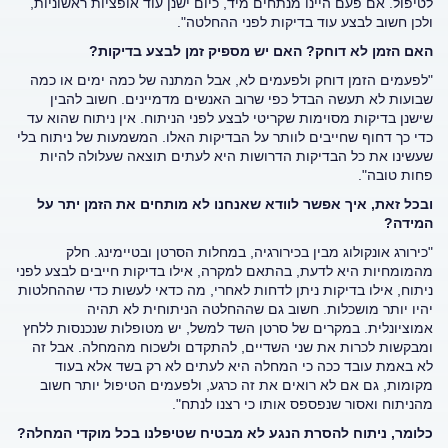
לטיפול. אם פעם היינו מנתחים מיד, כיום ישנן עוד אופציות ראשוניות,
ולכן חשוב לבצע עוד בדיקות לפני ההחלטה".
האם הזמן לא דוחק? האם יש מספיק זמן לבצע בדיקות?
"לפעמים הזמן דוחק ולפעמים לא, אבל המתנה של כמה ימים או כמה
שבועות לא תעשה הבדל כפי שרוב האנשים מדמיינים. חשוב להבין
שישנן בדיקות מסוימות שקריטי לבצע לפני הניתוח. אין ניתוח שהוא עד
כדי כך דחוף שחייבים לוותר על הבדיקות האלו. המשמעות של ניתוח בלי
שעשינו את כל הבדיקות הדרושות היא לעתים תוצאה שעלולה להיות
פחות טובה".
ובכל זאת, איך אפשר לוודא שאנחנו לא מותחים את הזמן יתר על
המידה?
"כירורג אונקולוג מבין בכירורגיה, במחלות הסרטן ובטיימינג. חלק
מהמומחיות היא לדעת, בהתאם למקרה, אילו בדיקות חייבים לבצע לפני
ניתוח, אילו בדיקות ניתן לדחות לאחרי, מה כדאי לעשות כדי שההחלטות
יהיו יותר מושכלות. חשוב גם שההחלטה הניתוחית לא תהיה
אמוציונלית. במקרים של סרטן השד למשל, יש מטופלות שנכנסות ללחץ
ומבקשות לכרות את שני השדיים, להתקדם ולשכוח מהמחלה. אבל זה
לא באמת עובד ככה כי המחלה היא לעתים לא רק בשד אלא בעוד
מקומות, גם אם לא רואים את זה כרגע, ולפעמים הטיפול יותר חשוב
מהניתוח ואסור שנפספס אותו כי רצנו לנתח".
כלומר, ניתוח להסרת הנגע לא מבטיח שטיפלנו בכל מוקדי המחלה?