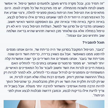
"זה תמיד נכון, ובכל מקרה נדרש מעקב ולפעמים המשך טיפול. אי אפשר
פשוט לנתח ולשכוח מהמחלה. יש פה מורכבות של כל מקרה לגופו. היום
מתאימים את הטיפול ואת הניתוח באופן ספציפי לחולה, ורצוי שנדע את
כל האינפורמציה הייחודית לו לפני שאנחנו בוחרים אילו טיפולים לבצע,
באיזה היקף, באיזה סדר ובאיזה זמן. גם האספקט הרגשי האישי חשוב.
כשאנחנו מדברים על סרטן שד למשל, הצלחת הטיפול בעיני היא לא רק
טיפול במחלה אלא גם שלאחר מכן האישה תרגיש שהיא בריאה ושלמה
שוב ותרגיש טוב עם עצמה".
תוכל להסביר?
"בעבר, הטיפול המקובל בסרטן שד היה כריתת שד, והיום אנחנו מנסים
להימנע ממנו כשאפשר. אבל גם כשאין ברירה, כריתת השד היום שונה
מכריתת שד בעבר. אנחנו משמרים את השרירים וכך ישנה אפשרות קלה
יותר לשחזור. יש מספר פרמטרים שאנחנו בוחנים כדי להחליט האם
באמת חייבים לכרות את השד וחשוב לעבור על כל המאפיינים האישיים,
המשפחתיים והספציפיים לגידול עצמו כדי להחליט, ולא למהר לכרות רק
בגלל ההרגשה שהזמן דוחק. פעמים רבות נגלה שלא חובה לכרות, או
שניתן לכרות חלקית את השד או רק חלק מהבלוטות, כך שהטיפול הופך
להיות הרבה פחות אגרסיבי והשחזור להרבה יותר מוצלח. אבל בשביל זה
צריך לדעת אילו בדיקות לבצע, וכמובן דרושה סבלנות לבצע אותן לפני
הניתוח".