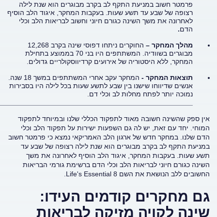
פרמטר חשוב במניעת התקף לב בקרב מבוגרים הוא שנת לילה
רצופה של שבע עד תשע שעות. בעקבות המחקר, איגוד הלב הוסיף
לאחרונה את משך השינה כגורם חיוני וחשוב לבריאות הלב וכלי
הדם
.
מהלך המחקר –
החוקרים ניתחו דפוסי שינה בקרב 12,268
מבוגרים בשוודיה. המשתתפים היו בני 70 בממוצע בתחילת
המחקר, ללא היסטוריה של אירועים קרדיווסקולריים גדולים.
תוצאות המחקר -
המחקר עקב אחרי המשתתפים במשך 18 שנה.
אנשים שדיווחו שישנו בין שבע לתשע שעות בכל לילה היו בסבירות
נמוכה יותר לפתח מחלות לב וכלי דם.
__________________________________________________
אין ספק שהשינה חשובה מאוד לתפקוד הכללי שלנו ובמיוחד לתפקוד
המוחי. יחד עם זאת, יש לה גם השפעות ישירות על תפקוד הלב וכלי
הדם שלנו. במחקר חדש של ארגון הלב האמריקאי נמצא כי פרמטר חשוב
במניעת התקף לב בקרב מבוגרים הוא שנת לילה רצופה של שבע עד
תשע שעות. בעקבות המחקר, איגוד הלב הוסיף לאחרונה את משך
השינה כגורם חיוני לבריאות הלב וכלי הדם ברשימת גורמי הבריאות
החשובים ללב הנושאת את השם Life's Essential 8.
גם מחקרים קודמים העידו:
שינה לקויה מזיקה לבריאות