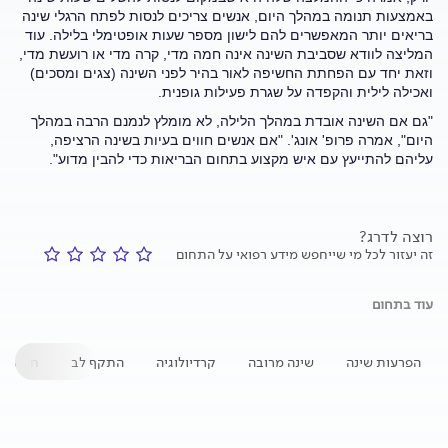
באמצעות תנומה במהלך היום, אנשים צריכים לנסות לפתח הרגלי שינה
בריאים יותר המאפשרים להם לישון מספר שעות אופטימלי בלילה. עוד
המליצה לוודא שסביבת השינה אינה חמה מדי, קרה מדי או רועשת מדי,
וזאת יחד עם הפחתת החשיפה לאור בהיר לפני השינה (צגים ומסכים)
ואכילה לילית והקפדה על שגרת פעילות גופנית.
"גם אם השינה אובדת במהלך הלילה, לא מומלץ לנמנם הרבה במהלך
היום", אמרה פרופ' אונג'. "אם אנשים חווים בעיות בשינה הרציפה,
עליהם להתייעץ עם איש מקצוע בתחום הבריאות כדי להבין מדוע".
רוצה לדרג?
זה יעזור לכל מי שייחפש מידע רפואי על התחום
עוד בתחום
הפרעות שינה
שינה מרובה
קרדיולוגיה
התקף לב
חסימת 