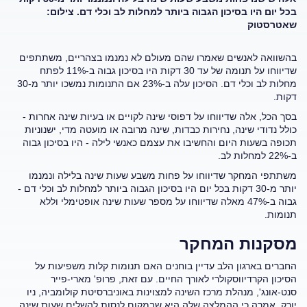
בכל יום היו בסיכון הגבוה ביותר למחלות לב וכלי דם. צילום:
שאטרסטוק
בהשוואה לאנשים שאמרו שהם מעולם לא נמנמו בצהריים, משתתפים
שדיווחו על תנומה של עד 30 דקות היו בסיכון גבוה ב-11% לפתח
מחלות לב וכלי דם. הסיכון עלה ב-23% אם התנומות נמשכו יותר מ-30
דקות.
בסך הכל, אלה שדיווחו על דפוסי שינה לקויים או בעיות שינה אחרות -
כולל נדודי שינה, נחירות כבדות, שינה מרובה או מועטה מדי, ישנוניות
תכופה בשעות היום והחשיבו את עצמם כאנשי לילה - היו בסיכון גבוה
ב-22% למחלות לב.
משתתפי המחקר שדיווחו על פחות משבע שעות שינה בלילה ונמנמו
יותר מ-30 דקות בכל יום היו בסיכון הגבוה ביותר למחלות לב וכלי דם -
גבוה ב-47% מאלה שדיווחו על מספר שעות שינה אופטימלי וללא
תנומות.
מסקנות המחקר
החברים בארגון הלב עדיין בוחנים האם תנומות קלות משפיעות על
הסיכון הקרדיווסקולרי לאורך החיים. עם זאת, פרופ' מארי-פייר
סנט-אונג', מנהלת מרכז השינה למצוינות באוניברסיטת קולומביה, ניו
יורק, אמרה כי ההמלצה שלה היא שבמקום לנסות להשלים שעות שינה