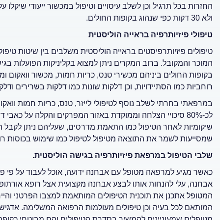
ולא 30 דקות כפי שנהוג בקופות החולים.
טיפולי פיזיותרפיה בראייה הוליסטית
טיפולים פיזיותרפיסטים בראייה הוליסטית משלבים בין שיטות טיפו
המוכר והמקובל. ברוב המקרים ניתן למצוא בקליניקות הפועלות בגיש
בקופות החולים ביניהם מכשירי טנס, כריות חמות, מכשור וואקום ו
רוחביות כמו הסתיידויות, וכן דלקות שונות כמו דלקות בשרירים ודל
במרפאתי בחרתי לשלב נוסף לטיפולי לייזר, טנס, כריות חמות וואקום 
לכ-80% סיכויי הצלחה וממוקדת באזור המפרקים והקלה על כאב
שיקומיות לאחר הטיפול כמו התאמת מדרסים, שעליהם ניתן לקבל הח
שמסייעות לשמר את התוצאה מטיפול לטיפול כמו שימוש בכוסות רוח, הקז
שלבי הטיפול במרפאת פיזיותרפיה בגישה הוליסטית.
כאשר מגיע למרפאה מטופל עם אבחנה ידועה, אוכל לעבוד על פי פר
אבחנה, עלי להנחות אותו לבצע אבחנה מקצועית אצל רופא אורתופ
המטופל אתכנן את תוכנית הטיפולים המותאמת למצבו הפרטני והייחוד
המותאם לכל בעיה וכן טיפולים מעולמות הרפואה המשלימה. אדגיש ב
מטופלים שמעוניינים להמשיך בסדרת הטיפולים והם מבוטחי כקופת 