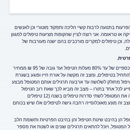
פרעות בתנועה לרבות קשיי הליכה ותפקוד מוטורי וכן לאנשים
או טראומה. אני רוצה לציין שהקופות מציעות טיפולים למגוון
ה, וכן טיפולים למקרים מורכבים בהם ישנה מעורבות של
ם.
רטית.
הטיפולים בקופה ניתנים בסדרות הן במרפאות הקופה והן כהחזרים כספיים של עד 80% מעלות הטיפול ועד גובה של 95 ₪ ממחיר
תחיל בטיפולים, ומצב זה מקשה על אורח חייו ופוגע בשגרת
הטיפול מחולק לשלושה עד ארבעה תרגילים אותם המטופל מבצע
ייע לכל אחד בתורו – מצב זה מביא לכך שאת רוב הטיפול
המטופל מבצע בעצמו ועם מעט סיוע. אדגיש בזאת שהקופה מגבילה את המטופל לשתי סדרות טיפולים בשנה (12 טיפולים
צב זה מונע מאוכלוסייה רחבה גישה לטיפולים אלו שיש בכוחם
ופל הן בהיבט שיטת הטיפול והן בהיבט הפרטיות ותשומת הלב
 המטופל, ויוכל להתאים תרגילים שונים או לשנות את מספר