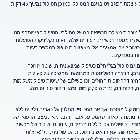
החזרות בכל תרגיל וכן לשלב עיסויים וטיפול במכשור ייעודי שיקלו על עוצמת הכאב ויטיבו עם המטופל. כמו כן הטיפול נמשך 45 דקות
ל מוכרות מעולם הרפואה המשלימה לבין הטיפול הפיזיותרפיסטי
ה זו מספר מכשירים ייעודיים שלא רואים בקליניקות הפועלות
מכשור לייזר. אמצעים אלו מאפשרים טיפול במספר בעיות
קות במפרקים.
גם טיפול בגלי הלם כטיפול שמונע ניתוח, שיטה זו זוכה
י דורבן. הראייה ההוליסטית במרפאתי ממשיכה אל פעולות
זר דרך קופות החולים, וכן בשילוב של שיטות טיפול משלימות
ת דם, נרות הופי, קינזוטייפינג, דיקור סיני וטווינה.
וטוקול מוסכם, אך אם המטופל מתלונן על כאבים כלליים ללא
ד מומחה. לאחר שהמטופל אובחן והבנתי את מצבו הרפואי של
י – טיפולים אלו כוללים תרגילים, עיסויים, שילוב של מכשור
זאת שהייעוץ הראשוני ותוכנית הטיפול ניתנת ללא עלות.
החולים "כללית" יוכלו להגיש בקשה להחזר כספי.