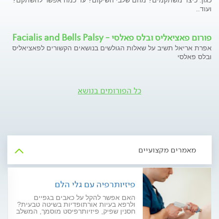
כגון: כיצד משתקמים? מהם שלבי השיקום? עד כמה אפשר להשתקם?
ועוד..
פורום פאציאליס ובלס פאלסי - Facialis and Bells Palsy
אפרת אריאל תשיב על שאלות הגולשים בנושאים הקשורים לפאציאליס
ובלס פאלסי
כל הפורומים בנושא
מאמרים מקצועיים
פיזיותרפיה עם גלי הלם
האם אפשר להקל על כאבים בגפיים
ולרפא בעיות אורתופדיות בשיטה טבעית?
חסנין שפיק, פיזיותרפיסט מוסמך, המשלב
במרפאתו שיטות טיפול משלימות לרבות