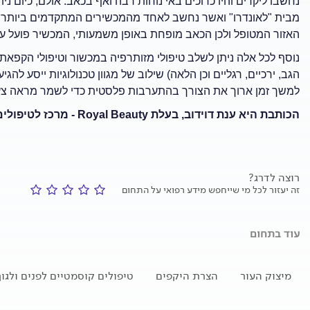
נחשבו ליקרים והיו כרוכים באי נוחות רבה ואף בכאב. אולם, כיום 
מבית "לאונדרו" ואשר נחשב לאחד מהמכשירים המתקדמים ביותר 
האזור המטופל ולכן הכאב מופחת באופן משמעותי, המכשיר פועל על 
נוסף לכל אלה ניתן לשלב טיפולי מזותרפיה במכשור וטיפולי הקפאת 
הגב, ירכיים, רגליים וכן הלאה) שילוב של מגוון טכנולוגיות ייסע לה
למשך זמן ארוך את הצורך בהתערבות פלסטית כדי לשמר מראה צע
הכותבת היא ענת דוידוב, בעלת
Royal Beauty
- מרכז לטיפולים
רוצה לדרג?
זה יעזור לכל מי שייחפש מידע רפואי על התחום
עוד בתחום
מיצוק העור
הצרת היקפים
טיפולים קוסמטיים לפנים ולגוף