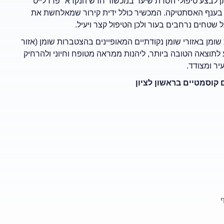
ניתן לבצע טיפולי הסרת שיער במכשור חדש הנקרא "פדרלייט"
בענף האסתטיקה. המכשיר כולל ידית קירור שמאלחשת את
שטחים נרחבים בעור ולכן הטיפול קצר ויעיל.
שומן באזורי שומן נקודתיים המאופיינים בהצטברות שומן (אזור
גיע לתוצאה הטובה ביותר, ליהנות ממראה מטופח וחיוני ולהרחיק
יר ומצודד.
 קוסמטיים בראשון לציון