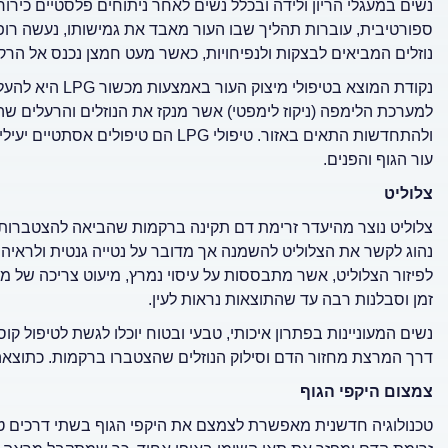
נשים במעגלי הריון ולידה ובכלל נשים לאחר ניתוחים פלסטיים כירו
ספורטיבית, עוברות תהליך שבו העור מאבד את גמישותו, נעשה רופף
נוזלים המביאים לבצקות ולנפיחויות, כאשר מעט חמצן נכנס אל הרקמ
נקודת המוצא בטיפ
למערכת הלימפה (ניקוז לימפטי) אשר מנקז את הנוזלים והרעלים ש
ולהתחדשות התאים באזור. טיפולי LPG ה
עור הגוף והפנים.
צלוליט
צלוליט נוצר מהיעדר זרימת דם תקינה ברקמות שהביאה להצטברות ש
נהוג לקשר את הצלוליט להשמנה אך מדובר על נטייה גנטית ולראיה -
לפיזור הצלוליט, אשר מתבססות על עיסוי נמרץ, מיעוט צריכה של מזונ
זמן וסבלנות רבה עד שהתוצאות נראות לעין.
דרך המרצת מחזור הדם וסילוק הנוזלים שהצטברו ברקמות. כתוצאה 
צמצום היקפי הגוף