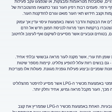
רגיים, שסובלות מטראומות ומבצקות, או שנפצעו עקב פעילות
 ורפוי. פעמים רבות רפיון העור נוצר כתוצאה מהצטברות של
ות וקצב חידוש תאי העור מואט וגורם להזדקנות העור.
ולי מיצוק העור באמצעות מכשור LPG היא להעלים את הבצקות והדבר נעשה באמצעות עיסוי עדין אך עמוק
הצטברו ברקמות ויוצר מרווח לכניסת חמצן חדש אל הדם
ם טיפולים אסתטיים יעילים, בטוחים וטבעיים אשר מסייעים לשיקום ואף לעיצוב ולחיטוב
ומן תת עורי, אשר מקנה לעור מראה גבשושי ובלתי אחיד.
 גם בנשים רזות עלול להופיע צלוליט. קיימות מספר שיטות
ות שומניים וביצוע פעילות גופנית מגוונת. פעולות אלו מצריכות
נשים המעוניינות בפתרון איכותי, טבעי ובטוח יוכלו לגשת לטיפול קוסמטי באמצעות מכשיר ה-LPG אשר מסייע להיפטר מהצלוליט
מכך, העור מקבל מראה גמיש, אחיד וחלק יותר.
טכנולוגיה חדשנית מאפשרת לצמצם את היקפי הגוף בשתי דרכים טבעיות. האחת באמצעות מכשיר ה-LPG שממריץ את קצב