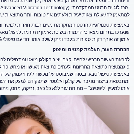
זרימת הדם ומפזר את תאי השומן באופן אחיד, כך שמתקבל מראה מ
"
למתאמן להגיע לתוצאות יעילות ולעתים אף טובות יותר מתוצאות שני
באמצעות טכנולוגיית הרטט המתקדמת נשים רבות חוזרות לכושר ומ
שנערכו בתחום מצאו כי התמדה בשיטת אימון זו תורמת לניצול מאגר
אימון זה אורך דקות ספורות בלבד וניתן לשלב אותו יחד עם טיפולי LPG להמסת צלוליט כדי להשיג את התוצאה המיטבית ביותר.
הבהרת העור, העלמת קמטים ומיצוק
לקראת העשור הרביעי לחיים, קצב ייצור הקולגן מואט ומתחילים לה
פיגמנטציה כתוצאה מהריונות ולעתים כתוצאה מעישון או מחשיפה ל
באמצעות טיפול טבעי ובטוח שמבוסס על מכשור לגירוי עמוק של 
ומתבטאת בייצור מוגבר של קולגן ואלסטין שתפקידם למצק את העור
אותו למעיין "ליפטינג" – מתיחת עור ללא כל כאב, זריקה, מחט, ניתוח 