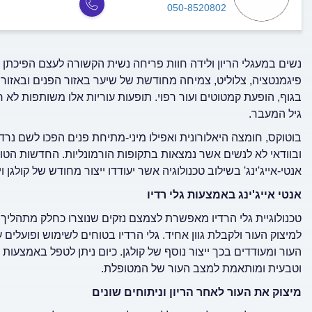
050-8520802
נשים במעגלי הריון ולידה חוות פריחה נשית הקשורה לעצם הפיכתן 
פיגמנטציה, צלוליט, צמיחה מחודשת של שיער באזור הפנים ובאזורי
בגוף, הופעת קמטוטים ועור רפוי. תופעות עוריות אלו משותפות לא 
גיל המעבר.
בוטוקס, חומצה היאלורונית ואפילו מיני-מתיחת פנים הפכו לשם נרדף
ובוודאי לא לנשים אשר נמצאות בתקופות הורמונליות. החדשות הטוב
אנטי-אייג'ינג' בשילוב טכנולוגיה אשר יעודדו ייצור מחודש של קולגן ו
אנטי אייג'ינג באמצעות גלי רדיו
טכנולוגיית גלי הרדיו מאפשרת לצמצם נזקים שנוצרו כחלק מתהליך ה
למיצוק העור ולקבלת גוון אחיד. גלי הרדיו בטוחים לשימוש ופועלים
העור ומעודדים בכך ייצור נוסף של קולגן. כיום ניתן לטפל באמצעות 
וטבעית ומותאמת למצב העור של המטופלת.
מיצוק את העור לאחר הריון וניתוחים שונים