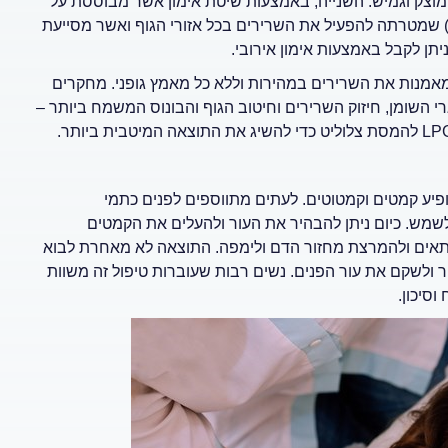
וצק וגמיש. השנייה, באמצעות שיטת אימון אשר מבוססת על
טכנולוגיית הרטט המתקדמת" (Advanced Vibration Technology) שמטרתה להפעיל את השרירים בכל אזורי הגוף ואשר מסייעת
תן לקבל באמצעות אימון אירובי.
אמנות את השרירים במהירות וללא כל מאמץ גופני. מחקרים
י השומן, חיזוק השרירים וחיטוב הגוף והבונוס המשמח ביותר –
ופיע קמטים וקמטוטים. לעתים מתווספים לפנים כתמי
שמש. כיום ניתן להבהיר את העור ולהעלים את הקמטים
התאים ולהמרצת מחזור הדם ולימפה. התוצאה לא מאחרת לבוא
 ולשקם את עור הפנים. נשים רבות שעוברות טיפול זה משוות
וסיכון.