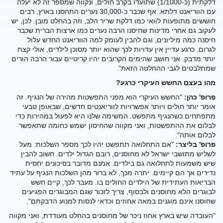
דלקתית (כ-1/1000) שתועדו בקרב חולים, ונקווה שמספר זה לא יעלה
עם הווריאנט דלתא. אף שכבר כ-30,000 נערים התחסנו בארץ, רבים
חוששים מתופעות לוואי כמו דלקת שריר הלב, וזה בהחלט מובן. לכן, יש
לעקוב גם אחרי מדינות שחיסנו הרבה נערים כמו ארצות הברית שכבר
חיסנה כמה מיליונים, וגם להבין לעומק למה הווריאנט החדש עלול
לגרום. כרגע עדיין אין עדויות לכך שהוא יותר מסוכן לילדים, אולי קצת
יותר מדבק. אני חושב שהימים הקרובים יהיו קריטיים עבור הרבה הורים
שמתלבטים לגבי ההחלטה הזאת".
מהו בעצם החשש העיקרי כרגע?
פרופ' כהן:
"החשש העיקרי הוא מפני התפשטות מהירה של הנגיף. זה
אומר יותר חולים ויותר אפשרויות לווריאנטים חדשים, שבאופן טבעי
מתפתחים כשהנגיף מתפשט. המשימה שלנו היא לפעול במהירות כדי
לבלום את ההתפשטות, ואני מקווה שהחיסון ישמש כחומה שתאפשר
לבלום אותה".
פרופ' בליצר:
"אם התחלואה תתפשט יהיו לכך מספר השלכות: מעל
לשליש מתושבי ישראל לא מחוסנים, רובם הגדול ילדים. חשוב להבין
שיש משמעות לתחלואה גם בילדים. אמנם מדובר בסיכונים יחסית
נדירים אך הם קיימים. יתרה מכך, לא ברור מהן השלכות הנגיף על עתיד
הבריאות העתידית של הילדים החולים בו. מעבר לכך, קיים חשש
לבוגרים הלא מחוסנים ולבסוף, צריך לזכור שגם המבוגרים הפגיעים
שחוסנו אינם מוגנים במאה אחוזים וכדאי לנסות למנוע הדבקתם".
"העובדה שיש בארץ אחוז ניכר של מחוסנים בהחלט מעודדת, ואני מקווה