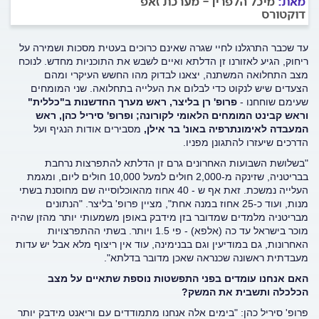
מאת:
מיכל הלפרין - מערכת זאפ
דוקטורס
עד שכבר התרגלנו לחיי שגרה שאינם כרוכים בעטית מסכות ושמירה על
ריחוק, הגיע לאזורנו זן הדלתא ואיים לשבש את התוכניות מחדש. לנוכח
מצב התחלואה המשתנה, יצאנו לבדוק מהו החשש העיקרי ומהם
הצעדים שיש לנקוט כדי לבלום את העלייה בתחלואה. שני המומחים
שעימם שוחחנו -
פרופ' רן בליצר, ראש מערך החדשנות ב"כללית"
וראש קבינט המומחים הלאומי לקורונה; ופרופ' סיריל כהן, ראש
המעבדה לאימונתרפיה באונ' בר אילן,
מסבירים אודות הנגיף ועל
הדרכים שיעזרו להתגונן מפניו.
"בשלושת השבועות האחרונים גרם זן הדלתא להתפרצות נרחבת
בבריטניה, שזינקה מ-2,000 חולים למעל 10,000 חולים ליום, ומגמת
העלייה נמשכת. זאת אף ש - 40 אחוז מהאוכלוסייה שם מחוסנת בשתי
מנות, ועוד כ-25 אחוז במנה אחת", מציין פרופ' בליצר. "הנתונים
מבריטניה מלמדים שמדובר בזן מידבק באופן משמעותי יותר מהזן שהיה
מוכר בישראל עד כה (אלפא) - פי 1.5 ויותר. בשתי ההתפרצויות
האחרונות, גם במודיעין וגם בבנימינה, עוד אין ריצוף מלא אבל יש עדות
מעבדתית ראשונה שכנראה שאכן מדובר בדלתא".
האם אנחנו עומדים בפני התפשטות נוספת שתאיים על מצב
הכלכלה ותשבית את המשק?
פרופ' סיריל כהן: "בימים אלה אנחנו מתמודדים עם וריאנט מידבק יותר