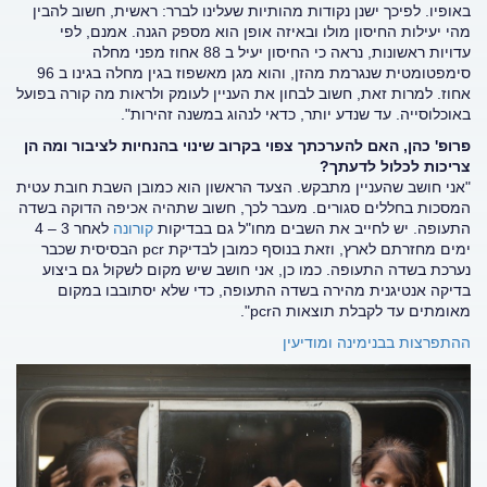
באופיו. לפיכך ישנן נקודות מהותיות שעלינו לברר: ראשית, חשוב להבין
מהי יעילות החיסון מולו ובאיזה אופן הוא מספק הגנה. אמנם, לפי
עדויות ראשונות, נראה כי החיסון יעיל ב 88 אחוז מפני מחלה
סימפטומטית שנגרמת מהזן, והוא מגן מאשפוז בגין מחלה בגינו ב 96
אחוז. למרות זאת, חשוב לבחון את העניין לעומק ולראות מה קורה בפועל
באוכלוסייה. עד שנדע יותר, כדאי לנהוג במשנה זהירות".
פרופ' כהן, האם להערכתך צפוי בקרוב שינוי בהנחיות לציבור ומה הן
צריכות לכלול לדעתך?
"אני חושב שהעניין מתבקש. הצעד הראשון הוא כמובן השבת חובת עטית
המסכות בחללים סגורים. מעבר לכך, חשוב שתהיה אכיפה הדוקה בשדה
התעופה. יש לחייב את השבים מחו"ל גם בבדיקות
קורונה
לאחר 3 – 4
ימים מחזרתם לארץ, וזאת בנוסף כמובן לבדיקת pcr הבסיסית שכבר
נערכת בשדה התעופה. כמו כן, אני חושב שיש מקום לשקול גם ביצוע
בדיקה אנטיגנית מהירה בשדה התעופה, כדי שלא יסתובבו במקום
מאומתים עד לקבלת תוצאות הpcr".
ההתפרצות בבנימינה ומודיעין