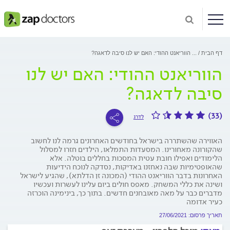
דף הבית
...
הווריאנט ההודי: האם יש לנו סיבה לדאגה?
הווריאנט ההודי: האם יש לנו
סיבה לדאגה?
(33)
לדרג
האווירה שהשתררה בישראל בחודשים האחרונים גרמה לנו לחשוב
שהקורונה מאחורינו. המסעדות התמלאו, הילדים חזרו למסלול
הלימודים ואפילו חובת עטית המסכות בחללים בוטלה. אלא
שהאופטימיות שבה נאחזנו באדיקות, נסדקה לנוכח הידיעות
האחרונות בדבר הווריאנט ההודי (המכונה זן הדלתא), שהגיע לישראל
ושינה את כללי המשחק. מאפס חולים ביום עלינו לעשרות ועכשיו
מדברים כבר על מאה מאובחנים חדשים. בתוך כך, בינימינה הוכרזה
כעיר אדומה
תאריך פרסום: 27/06/2021