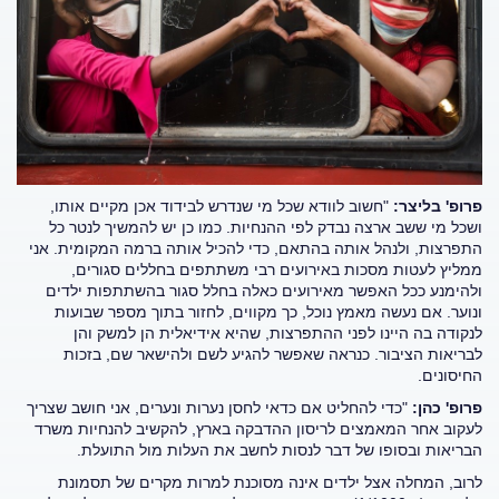
פרופ' בליצר:
"חשוב לוודא שכל מי שנדרש לבידוד אכן מקיים אותו,
ושכל מי ששב ארצה נבדק לפי ההנחיות. כמו כן יש להמשיך לנטר כל
התפרצות, ולנהל אותה בהתאם, כדי להכיל אותה ברמה המקומית. אני
ממליץ לעטות מסכות באירועים רבי משתתפים בחללים סגורים,
ולהימנע ככל האפשר מאירועים כאלה בחלל סגור בהשתתפות ילדים
ונוער. אם נעשה מאמץ נוכל, כך מקווים, לחזור בתוך מספר שבועות
לנקודה בה היינו לפני ההתפרצות, שהיא אידיאלית הן למשק והן
לבריאות הציבור. כנראה שאפשר להגיע לשם ולהישאר שם, בזכות
החיסונים.
פרופ' כהן:
"כדי להחליט אם כדאי לחסן נערות ונערים, אני חושב שצריך
לעקוב אחר המאמצים לריסון ההדבקה בארץ, להקשיב להנחיות משרד
הבריאות ובסופו של דבר לנסות לחשב את העלות מול התועלת.
לרוב, המחלה אצל ילדים אינה מסוכנת למרות מקרים של תסמונת