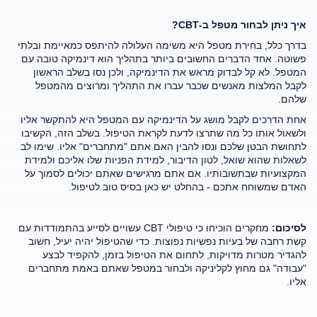
איך ניתן לבחור מטפל ב-
CBT
?
בדרך כלל, בחירת מטפל היא משימה העלולה להיתפס כמאיימת ובלתי
פשוטה. אחד הדברים החשובים ביותר בתהליך הוא דינמיקה טובה עם
המטפל. לא קל לבדוק מראש את הדינמיקה, ולכן נסו בשלב הראשון
לקבל המלצות מאנשים שכבר עברו את התהליך ומרוצים מהמטפל
שלהם.
אחת הדרכים לקבל מושג על הדינמיקה עם המטפל היא להתקשר אליו
ולשאול אותו כל מה שתרצו לדעת לקראת הטיפול. בשלב הזה, הקשיבו
לתחושת הבטן שלכם ונסו להבין האם אתם "מתחברים" אליו. שימו לב
לשאלות שהוא שואל, לטון הדיבור, למידת הפניות שלו אליכם ולמידת
המקצועיות שבתשובותיו. אם אתם מרגישים שאתם יכולים לסמוך על
האדם שמשוחח אתכם - בהחלט יש כאן בסיס טוב לטיפול.
לסיכום:
מחקרים הוכיחו כי טיפולי CBT
עשויים לסייע בהתמודדות עם
קשת רחבה של בעיות נפשיות נפוצות. כדי שהטיפול יהיה יעיל, חשוב
להגדיר מטרות מדויקות, לתחום את הטיפול בזמן, להקפיד לבצע
"עבודה" גם מחוץ לקליניקה ולבחור במטפל שאתם באמת מתחברים
אליו.