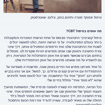
טיפול ממוקד מטרה ותחום בזמן. צילום: שאטרסטוק
מה עושים בטיפול
CBT
?
טיפול קוגניטיבי התנהגותי מבוסס על אחת הגישות המוכרות והמקובלות
ביותר בעולם הפסיכולוגיה. על פי הגישה הזאת, כולנו למעשה יכולים
לשנות את ההתנהגות שלנו ואת הדפוסים המפעילים אותנו, דרך שינוי
צורת החשיבה והאופן שבו אנחנו מפרשים חוויות שקורות לנו. מטפלים
בתחום מבינים שכאשר משנים את אופן ההסתכלות על המציאות, ניתן
גם להשפיע על מה שאנחנו מרגישים ועל אופן ההתמודדות שלנו.
כל אחד מאיתנו מפרש את החיים באופן שונה, ופרשנות זו משפיעה על
ההתמודדות עם אירועים קטנים וגדולים. כך, למשל: אם אני נוהג בכביש
ולפתע רכב "חותך" אותי בלי התחשבות, אני יכול לכעוס מאוד ולהרגיש
שהוא "לא סופר אותי" ומזלזל בחיים שלי.
ככל הנראה, התפיסה הזו קשורה לאמונה פנימית שלי, המושפעת מהערך
העצמי הנמוך שלי ומהאופן שבו אני חושב שאנשים תופסים אותי. שינוי
צורת החשיבה הזו, דרך ההבנה שאולי האדם הזה ממהר לטפל בילד
החולה שלו או מאחר לעבודה, עשויה להוריד את רמת הכעס והתסכול
הנלווים לסיטואציה.