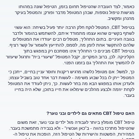
כאמור, לצד העובדה שהטיפול תחום בזמן, הטיפול שונה במהותו
מגישות טיפול נוספות, שבהן המטופל מדבר ופורק; והמטפל בעיקר
מהנהן ומקשיב.
בטיפול CBT, המטפל לוקח חלק הרבה יותר פעיל בשיחה: הוא עשוי
לשתף בקשיים שהוא עצמו מתמודד איתם, להשתמש בהומור ולדבר
בגובה העיניים. בתום התהליך, מטפלים רבים יעודדו את המטופלים
שלהם להתקשר אחת לזמן מה, לסמס, להתייעץ ולשמור על קשר רציף.
בטיפול CBT מבינים כי התהליך אינו מסתכם רק במפגש בתוך
הקליניקה. לכן, ברוב המקרים, יקבל המטופל "שיעורי בית" ותרגול שיעזור
לו להמשיך את התהליך גם בזמנו הפנוי.
כך, למשל: אם מטופל כלשהו מרגיש ריקנות וחוסר עניין בחיים, ייתכן כי
המטפל ייתן לו בכל שבוע משימה - לעשות דבר אחד טוב בשביל עצמו;
ולעדכן אותו במפגש הבא מה בחר לעשות. כך, ניתן לעודד את המטופל
לקחת יוזמה ולבצע מהלכים שימלאו את חייו בתוכן, שלא היה בחייו
בעבר.
האם טיפול
CBT
מתאים גם לילדים ובני נוער?
טיפול CBT
מומלץ ביותר לעבודה מול ילדים ובני נוער, זאת משום
שהטיפול מתרכז בהווה - ב"כאן ועכשיו" - ולא בנבירה מתמשכת בעבר.
המהירות, הפשטות והישירות של הטיפול הזה, הופכות את טיפול ה-