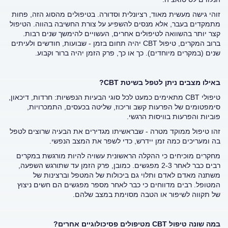
זוהי גישה מעשית מאוד, רציונלית וסדורה. בטיפולים מהסוג הזה, פחות
מתמקדים בעבר, אלא מנסים להשפיע על צורת החשיבה בהווה. הטיפול
קצר יותר בהשוואה לטיפולים אחרים, העשויים להימשך שנים רבות.
ברוב המקרים, טיפול CBT יהיה תחום בזמן - שבועות, חודשים ולעיתים
שנים (במקרים מיוחדים). כך או כך, פרק הזמן יהיה ברור וקבוע.
באילו מצבים ניתן לטפל בשיטת
CBT
?
טיפולי CBT מתאימים כמעט לכל סוגי הבעיות הנפשיות: חרדות, דיכאון,
סימפטומים של הפרעות קשב וריכוז, שליטה בכעסים, התמכרויות,
פוביות והפרעות בוויסות הרגשי.
זהו טיפול ממוקד מטרה - שבראשיתו מגדירים את הבעיה שרוצים לטפל
בה ומעריכים כמה זמן יידרש, כדי לשפר את המצב הנפשי.
מחקרים מוכיחים כי ההקלה הראשונית עשויה להיות מורגשת במקרים
רבים כבר לאחר 2-3 מפגשים. כמובן, פרק הזמן עד שתורגש השפעה,
משתנה מאדם לאדם ותלוי גם ביכולות של המטפל וברצינות של
המטופל. רבים מדווחים כי כבר לאחר מספר מפגשים הם חשים ניצוץ
של תקווה לשיפור או הטבה מסוימת במצב שלהם.
במה שונה טיפול
CBT
מטיפולים פסיכולוגיים אחרים?