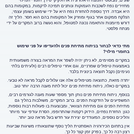
מחזירים נפח לשכבות העמוקות ונותנים תמיכה לרקמות, במקומות בהם
היא אבדה. דרך נוספת להחזרת נפח היא על ידי שימוש בשומן עצמי,
הנלקח ממקום אחר בגוף ומוזרק אל המקומות בהם הוא חסר. הליך זה
דורש מיומנות והתאמה נכונה למטופל, והוא נעשה ברוב המקרים על ידי
מנתח פלסטי.
מתי כדאי לבחור בניתוח מתיחת פנים ולהעדיפו על פני שימוש
בחומרי מילוי?
במקרים מסוימים, לא ניתן יהיה לשפר את המראה בצורה משמעותית
באמצעות טיפולים שמרניים, וגם אחרי טיפולים רבים (ולעיתים בלתי
נעימים) נקבל תוצאה בינונית בלבד.
יתרה מזאת, כתוצאה מטיפולים אלה אנו עלולים לקבל מראה לא טבעי.
במקרים כאלה, ניתוח מתיחת פנים יכול לתת מענה הרבה יותר טוב.
בנוסף, ניתוח מתיחת פנים נותן תוך מספר שעות מענה לגורמים רבים,
המשפיעים על הזדקנות הפנים. ברוב המקרים, משולבות בהליך גם
מתיחת הפנים וגם מתיחת הצוואר, ומבוצעות בו פעולות רבות נוספות,
כגון: החזרת נפחים, הידוק רקמות שהתרופפו, הסרת עודפי עור מיותר
והליכים נוספים, המעודדים יצירת עור חדש בעל מראה טוב יותר.
אין בתחום הכירורגיה האסתטית הליך נוסף שתוצאותיו משיגות שביעות
רצון רבה כל כך, בפרק זמן קצר כל כך.