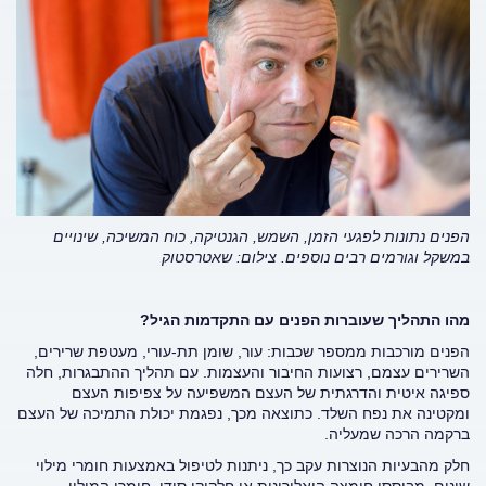
הפנים נתונות לפגעי הזמן, השמש, הגנטיקה, כוח המשיכה, שינויים
במשקל וגורמים רבים נוספים. צילום: שאטרסטוק
מהו התהליך שעוברות הפנים עם התקדמות הגיל?
הפנים מורכבות ממספר שכבות: עור, שומן תת-עורי, מעטפת שרירים,
השרירים עצמם, רצועות החיבור והעצמות. עם תהליך ההתבגרות, חלה
ספיגה איטית והדרגתית של העצם המשפיעה על צפיפות העצם
ומקטינה את נפח השלד. כתוצאה מכך, נפגמת יכולת התמיכה של העצם
ברקמה הרכה שמעליה.
חלק מהבעיות הנוצרות עקב כך, ניתנות לטיפול באמצעות חומרי מילוי
שונים, מבוססי חומצה היאלורונית או חלקיקי סידן. חומרי המילוי