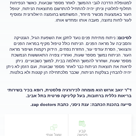
למטופלת הדרכה לגבי ההמשך. לאחר מספר שבועות, כאשר הנפיחות
תחלוף לחלוטין וניתן יהיה להתחיל להתרשם מתוצאות הניתוח, יטופל
העור באמצעות מכשיר מיוחד, המשתמש בחומצה היאלורונית ומוסיף
לעור לחות נחוצה, מעבה אותו ומחדש אותו.
לסיכום:
ניתוח מתיחת פנים נועד לתקן את השפעת הגיל, הגנטיקה
והסביבה על מראה הפנים. הניתוח כולל טיפול מקיף במראה הפנים
והצוואר, הסרת עודפי עור, החזרת נפחים, הידוק רקמות ושיפור מראה
העור. הניתוח נמשך מספר שעות, ואחריו צפויה התאוששות הנמשכת
מספר שעות, ושחרור להמשך החלמה בבית, למשך כשבועיים. ניתן
לראות את תוצאות הניתוח כבר לאחר מספר שבועות, ועם הזמן לא ניתן
יהיה להבחין בצלקות הניתוח, שכבר מלכתחילה הן קטנות ולא בולטות.
ד"ר יואב ארוש הוא מומחה לכירורגיה פלסטית, רופא בכיר בשירותי
בריאות כללית ברחובות, בעל קליניקה פרטית בתל אביב.
סייעה בהכנת הכתבה: ענת ניסני, כתבת
zap doctors
.
קבע
פגישה
שאל אותי