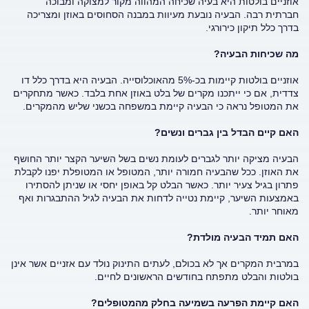
אוזניים בולטות היא בעיה שכיחה המהווה מקור למצוקה ומבוכה
חברתית רבה. הבעיה נובעת מעיוות במבנה הסחוסים באוזן ומצריכה
בדרך כלל תיקון כירורגי.
מה שכיחות הבעיה?
אוזניים בולטות קיימות בכ-5% מהאוכלוסייה. הבעיה היא בדרך כלל דו
צדדית, אם כי ייתכנו מקרים של בלט באוזן אחת בלבד. כאשר מתחקרים
את המטופל נראה כי הבעיה קיימת במשפחה בכשני שליש מהמקרים.
האם קיים הבדל בין גברים ונשים?
הבעיה מציקה יותר לגברים לעומת נשים בשל השיער הקצר יותר החושף
את האוזן. ככל שהבעיה חמורה יותר, המטופל או המטופלת יפנו לקבלת
פתרון בגיל צעיר יותר. כאשר הבלט קל באופן יחסי או שניתן להסתירו
באמצעות השיער, קיימת נטייה לדחות את הבעיה לגיל ההתבגרות ואף
מאוחר יותר.
האם תמיד הבעיה מולדת?
במרבית המקרים אך לא בכולם, לעתים התינוק נולד עם אזניים אשר אינן
בולטות והבלט מתפתח בחודשים הראשונים לחיים.
האם קיימת הפרעה בשמיעה בחלק מהמטופלים?