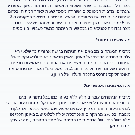
מצד הילד. במבוגרים, שתי האופציות אפשריות. הניתוח נמשך כשעה עד
שעתיים ומרבית המטופלים ישוחררו מספר שעות לאחר הניתוח. בסיום
הניתוח אני חובש את האוזניים והראש וחבישה זו תישאר במקומה כ-3
עד 5 ימים. לאחר מכן מסירים את החבישה ובמקומה יש לענוד סרט
מצח (בדומה לטניסאים) בכל שעות היממה למשך כשבועיים נוספים.
מה עושים בניתוח?
מרבית המנתחים מבצעים את הניתוח בגישה אחורית כך שלא ייראו
צלקות בחלקה הקדמי של האוזן והאוזן תראה טבעית וללא עקבות של
הניתוח. דרך החתך הניתוחי מעצבים את הסחוסים באמצעות תפרים
והחלשה שלהם. את הקונכיה הבולטת "משכיבים" ומגדירים מחדש את
האנטיהליקס (הרכס בחלקה העליון של האוזן).
מה הסיכונים האפשריים?
מרבית הניתוחים עוברים חלק וללא בעיה. כמו בכל ניתוח קיימים
סיבוכים או תופעות לוואי אפשריות. ייתכן דימום קל מתחת לעור הדורש
לעתים ניקוז, זיהום המצריך לעתים טיפול אנטיביוטי ממושך או צלקת
מעובה. בכ-2% מהמקרים האפרכסת יכולה לבלוט שוב באופן חלקי או
מלא בשל רפיון של הרקמות או פתיחה של אחד התפרים , מה שיצריך
ניתוח מתקן.