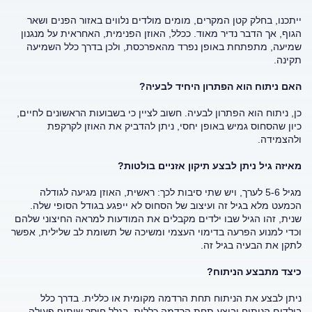
ייתכנו, בחלק קטן המקרים, מומים מולדים נלווים באזור הפנים ושאר
הגוף, אך הדבר נדיר מאוד. ככלל, האוזן הפנימית, האחראית על מנגנון
שמיעה, מתפתחת באופן נפרד מהאפרכסת, ולכן בדרך כלל השמיעה
תקינה.
האם ניתוח הוא הפתרון היחיד לבעיה?
כן, ניתוח הוא הפתרון לבעיה. חשוב לציין כי בשבועות הראשונים לחיים,
כיון שהסחוס גמיש באופן יחסי, ניתן להדביק את האוזן לקרקפת
ולהצמידה.
מאיזה גיל ניתן לבצע תיקון אזניים בולטות?
מגיל 5-6 לערך, ויש שתי סיבות לכך: ראשית, האוזן מגיעה לגודלה
הכמעט מלא בגיל זה ועיצוב של הסחוס לא ייפגע בגודל הסופי שלה.
שנית, זהו הגיל שבו ילדים מקבלים את המודעות למראה החיצוני שלהם
וכדי למנוע הפרעה בדימוי העצמי ומשיכה של תשומת לב שלילית, אפשר
לתקן את הבעיה בגיל זה.
כיצד מתבצע הניתוח?
ניתן לבצע את הניתוח תחת הרדמה מקומית או כללית. בדרך כלל
בילדים הניתוח יבוצע תחת הרדמה כללית, בגלל חוסר שיתוף פעולה