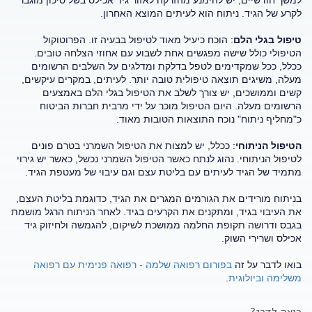
למשך חודשיים; יש להימנע מהזרקה לאזור גיד אכילס בשל סיכון מוגבר
לקרע של הגיד. ניתוח הוא לעיתים המוצא האחרון.
טיפול בגלי הלם
: הוכח כיעיל מאוד לטיפול בבעיה זו. הפרוטוקול
הטיפולי כולל שישה מפגשים אחת לשבוע עם אחוזי הצלחה טובים.
ככלל, ככל שמקדימים לטפל בדלקת ומדלגים על השלבים הרשומים
מעלה, משיגים תוצאה טיפולית טובה יותר. לעיתים, במקרים עיקשים,
קשים וממושכים, יש צורך לשלב את הטיפול בגלי הלם באמצעים
הרשומים מעלה. היום הטיפול מוכר על ידי מרבית חברות הביטוח
כ"מחליף ניתוח" נוכח התוצאות הטובות מאוד.
הטיפול הניתוחי
: ככלל, יש למצות את הטיפול השמרני בטרם פונים
לטיפול הניתוחי. נהוג לנתח כאשר הטיפול השמרני נכשל, כאשר יש גירוי
מתמיד של הגיד לעיתים עם בליטת עצם וגם עיבוי של מעטפת הגיד.
בניתוח מורידים את הגורמים המגרים את הגיד, כדוגמת בליטת העצם,
את העיבוי בגיד, ומתקנים את הקרעים בגיד. לאחר הניתוח הרגל מושמת
בגבס ודרושה תקופת החלמה ממושכת לשיקום, להגמשה ולחיזוק גיד
אכילס ושרירי השוק.
בואו לדבר על זה
בפורום רפואה שלמה - רפואה פנימית עם רפואה
משלימה וביולוגית
.
רוצה לדרג?