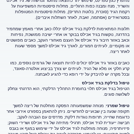
מתפרץ כגון ספרינט, שימוש יתר כתוצאה מחוסר גמישות של גיד אכילס
והשריר, מנח ומבנה כפות הרגליים, מחלות סיסטמיות המשפיעות על
רקמת הגיד (סוכרת, בלוטת התריס), מחלות סיסטמיות המטופלות
בסטרואידים (אסתמה, זאבת, לאחר השתלות איברים).
תלונות המתאימות לדלקת בגיד אכילס יכללו כאב אחרי מאמץ שמחמיר
בהדרגה, נוקשות בגיד אכילס בבוקר או אחרי ישיבה ממושכת, נפיחות
וכאב באזור חיבור גיד אכילס אל העצם מאחורי העקב, כאבים מפושטים
או מקומיים, לעיתים חמורים, לאורך גיד אכילס למשך מספר שעות
לאחר ריצה.
כאבים באזור גיד אכילס יכולים להיות תוצאה של גורמים נוספים, כמו
קרע חלקי או מלא של הגיד. לעיתים יש צורך בביצוע אולטרה-סאונד,
ובכל מקרה יש להיבדק על ידי רופא כדי להגיע לאבחנה.
טיפול בדלקת בגיד אכילס
הטיפול בגיד אכילס תלוי בחומרת התהליך הדלקתי, הוא הדרגתי ונחלק
לשלושה סוגים.
טיפול שמרני
: מנוחה שמשמעותה הפסקה מוחלטת של ריצה למשך
תקופה שנעה בין שבועיים לחודשיים. ניתן להתאמן בספורט אירובי אחר
כדוגמת שחייה; תרופות נוגדות דלקת; מדרסים עם הגבהה לעקב;
חבישה ייעודית לגיד אכילס; תרגילי מתיחה של גיד אכילס ושרירי השוק;
פיזיותרפיה; מנוחה מוחלטת לגיד אכילס על ידי שימוש במגף או בגבס