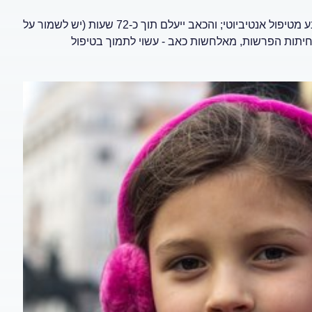
כ-60%-70% מהילדים הסובלים מדלקת באוזן התיכונה - יוכלו להימנע מטיפול אנטיביוטי; והכאב ייעלם תוך כ-72 שעות (יש לשמור על
חיתות הפרשות, מאלחשות כאב - עשוי לתמוך בטיפול