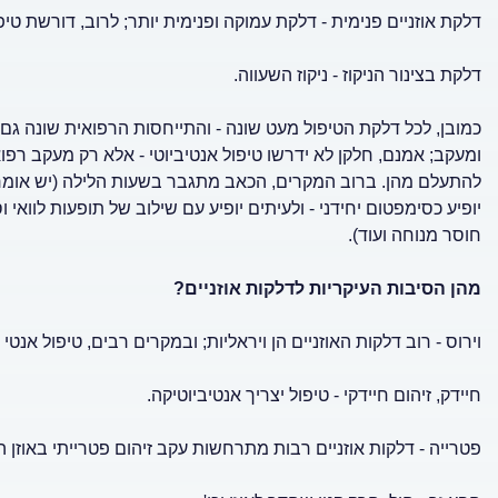
דלקת אוזניים פנימית - דלקת עמוקה ופנימית יותר; לרוב, דורשת טיפו
דלקת בצינור הניקוז - ניקוז השעווה.
כמובן, לכל דלקת הטיפול מעט שונה - והתייחסות הרפואית שונה 
ומעקב; אמנם, חלקן לא ידרשו טיפול אנטיביוטי - אלא רק מעקב רפוא
להתעלם מהן. ברוב המקרים, הכאב מתגבר בשעות הלילה (יש אומרי
יופיע כסימפטום יחידני - ולעיתים יופיע עם שילוב של תופעות לוואי
חוסר מנוחה ועוד).
מהן הסיבות העיקריות לדלקות אוזניים?
וירוס - רוב דלקות האוזניים הן ויראליות; ובמקרים רבים, טיפול אנטי
חיידק, זיהום חיידקי - טיפול יצריך אנטיביוטיקה.
פטרייה - דלקות אוזניים רבות מתרחשות עקב זיהום פטרייתי באוזן ה