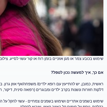
שימוש בכובע צמר או מגן אוזניים בזמן רוח או קור עשוי לסייע. ציל
אם כך, איך למעשה נכון לטפל?
ראשית, כמובן, יש להתייעץ עם רופא ילדים/ משפחה/אף אוזן גרון. 
דלקות חוזרות ונשנות בקרב ילדים ומבוגרים (רפואה סינית, דיקור, רפלק
שימוש בשמנים אתריים ושימוש בשמנים צמחיים - עשוי להקל על המס
בדלקת, נוסף על חימום קל באזור האוזן, שיביא להקלה.