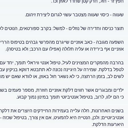
חפץ זר - חול, חרק קטן שחדר לאוזן וכו'.
שעווה - כיסוי שעווה מצטבר עשוי לגרום ליצירת זיהום.
תוצר כניסה וחדירה של נוזלים - למשל: בקרב ספורטאים, הנוטים ל
השפעה מגובה - כאב אוזניים שייגרם מהפרשי גבהים בטיפוס הררי,
אוזניים אף בירידה או עליה תלולה (אפילו עם הרכב; ולא בטיסה).
בהרבה מהמקרים המצוינים לעיל, טיפול אנטי וויראלי תומך, יחד עם 
לטפל בדלקת. שמירה על היגיינה נכונה לא תתבטא דווקא בניקיון עם 
לשים לב, בזמן הרחצה, כי לא נשאר חול באוזן, או לוודא שאם יש מוג
ילדים ומבוגרים אשר חווים דלקת אוזניים חוזרת, מספר פעמים בשנה
כי הם ילוו, לרוב, בטיפול אנטיביוטי תומך במינון נמוך קבוע.
בשנים האחרונות, חלה עלייה בעמידות החיידקים היוצרים את דלקת הא
אנטיביוטיים; ולכן, הנטייה היא להמעיט, אם אין צורך, בטיפול שכזה
היארעות הדלקת.