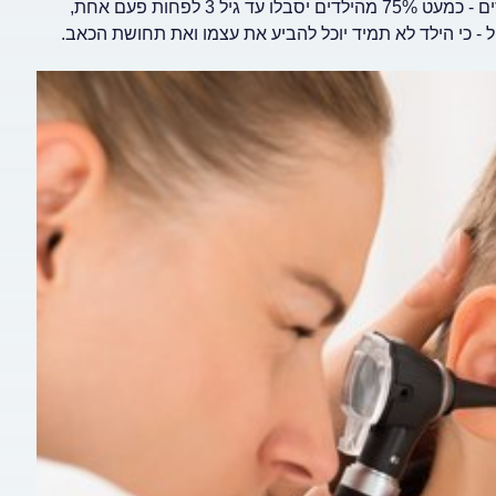
הופעה שונות ומגוונות; וכמובן, הן תלויות גם בגיל. במונחים של אחוזים - כמעט 75% מהילדים יסבלו עד גיל 3 לפחות פעם אחת,
ול - כי הילד לא תמיד יוכל להביע את עצמו ואת תחושת הכאב.