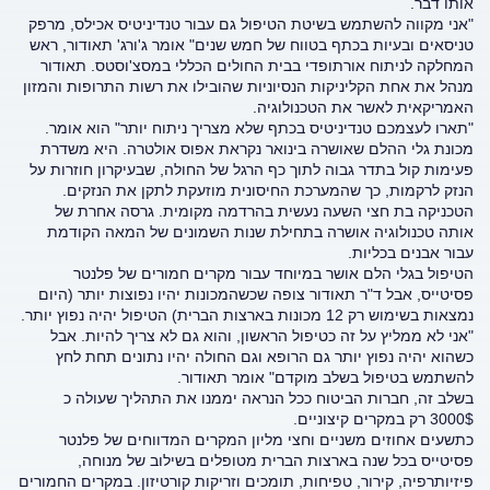
אותו דבר.
"אני מקווה להשתמש בשיטת הטיפול גם עבור טנדיניטיס אכילס, מרפק
טניסאים ובעיות בכתף בטווח של חמש שנים" אומר ג'ורג' תאודור, ראש
המחלקה לניתוח אורתופדי בבית החולים הכללי במסצ'וסטס. תאודור
מנהל את אחת הקליניקות הנסיוניות שהובילו את רשות התרופות והמזון
האמריקאית לאשר את הטכנולוגיה.
"תארו לעצמכם טנדיניטיס בכתף שלא מצריך ניתוח יותר" הוא אומר.
מכונת גלי ההלם שאושרה בינואר נקראת אפוס אולטרה. היא משדרת
פעימות קול בתדר גבוה לתוך כף הרגל של החולה, שבעיקרון חוזרות על
הנזק לרקמות, כך שהמערכת החיסונית מוזעקת לתקן את הנזקים.
הטכניקה בת חצי השעה נעשית בהרדמה מקומית. גרסה אחרת של
אותה טכנולוגיה אושרה בתחילת שנות השמונים של המאה הקודמת
עבור אבנים בכליות.
הטיפול בגלי הלם אושר במיוחד עבור מקרים חמורים של פלנטר
פסיטייס, אבל ד"ר תאודור צופה שכשהמכונות יהיו נפוצות יותר (היום
נמצאות בשימוש רק 12 מכונות בארצות הברית) הטיפול יהיה נפוץ יותר.
"אני לא ממליץ על זה כטיפול הראשון, והוא גם לא צריך להיות. אבל
כשהוא יהיה נפוץ יותר גם הרופא וגם החולה יהיו נתונים תחת לחץ
להשתמש בטיפול בשלב מוקדם" אומר תאודור.
בשלב זה, חברות הביטוח ככל הנראה יממנו את התהליך שעולה כ
3000$ רק במקרים קיצוניים.
כתשעים אחוזים משניים וחצי מליון המקרים המדווחים של פלנטר
פסיטייס בכל שנה בארצות הברית מטופלים בשילוב של מנוחה,
פיזיותרפיה, קירור, טפיחות, תומכים וזריקות קורטיזון. במקרים החמורים