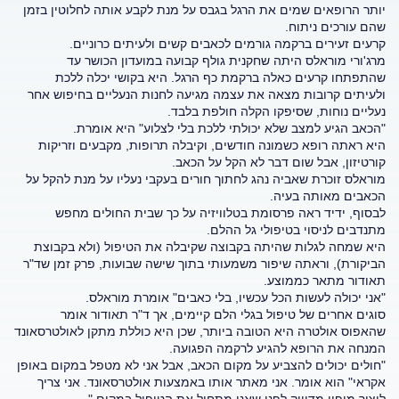
יותר הרופאים שמים את הרגל בגבס על מנת לקבע אותה לחלוטין בזמן
שהם עורכים ניתוח.
קרעים זעירים ברקמה גורמים לכאבים קשים ולעיתים כרוניים.
מרג'ורי מוראלס היתה שחקנית גולף קבועה במועדון הכושר עד
שהתפתחו קרעים כאלה ברקמת כף הרגל. היא בקושי יכלה ללכת
ולעיתים קרובות מצאה את עצמה מגיעה לחנות הנעליים בחיפוש אחר
נעליים נוחות, שסיפקו הקלה חולפת בלבד.
"הכאב הגיע למצב שלא יכולתי ללכת בלי לצלוע" היא אומרת.
היא ראתה רופא כשמונה חודשים, וקיבלה תרופות, מקבעים וזריקות
קורטיזון, אבל שום דבר לא הקל על הכאב.
מוראלס זוכרת שאביה נהג לחתוך חורים בעקבי נעליו על מנת להקל על
הכאבים מאותה בעיה.
לבסוף, ידיד ראה פרסומת בטלוויזיה על כך שבית החולים מחפש
מתנדבים לניסוי בטיפולי גל ההלם.
היא שמחה לגלות שהיתה בקבוצה שקיבלה את הטיפול (ולא בקבוצת
הביקורת), וראתה שיפור משמעותי בתוך שישה שבועות, פרק זמן שד"ר
תאודור מתאר כממוצע.
"אני יכולה לעשות הכל עכשיו, בלי כאבים" אומרת מוראלס.
סוגים אחרים של טיפול בגלי הלם קיימים, אך ד"ר תאודור אומר
שהאפוס אולטרה היא הטובה ביותר, שכן היא כוללת מתקן לאולטרסאונד
המנחה את הרופא להגיע לרקמה הפגועה.
"חולים יכולים להצביע על מקום הכאב, אבל אני לא מטפל במקום באופן
אקראי" הוא אומר. אני מאתר אותו באמצעות אולטרסאונד. אני צריך