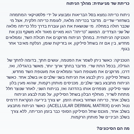
כריתת שד מניעתית: מהלך הניתוח
ניתוח כריתה נמצא בסל הבריאות ומבוצע על ידי פלסטיקאי המתמחה
בשחזורי שדיים. מדובר בכריתה מלאה, לעומת כריתה חלקית, אצל מי
שכבר חולה במחלה. מי שנושאת את הגן עוברת בדרך כלל כריתה מלאה
של שני הצדדים. המושג "כריתה" הוא מאיים מאוד ולא משקף נכון את
הטכניקה הניתוחית. במהלך הניתוח מרוקנים את תכולת השד, וממלאים
מחדש, בין אם זה בשתל סיליקון, או בזריקות שומן, הנלקח מאיבר אחר
בגוף.
הטכניקה: כאשר ניתן לשמר את הפטמה, עושים חתך, בדומה לחתך של
הגדלה, בכפל התת שדי. מדובר בחתך ארוך יותר, מאשר בהגדלה, ואז,
דרכו, מרוקנים את מעטפת העור וממלאים את מעטפת השד מחדש,
בשתל סיליקון. ניתן לבצע את הניתוח בשני שלבים או בשלב אחד. כאשר
הניתוח מתבצע בשני שלבים, מכניסים מותחן רקמות, שהוא מעין בלון
עשוי סיליקון. מנפחים אותו בהדרגה ואז, בניתוח השני, לאחר שנוצר חלל
מתחת לשריר, מוחלף הבלון בשתל הסיליקון, על מנת לבצע הניתוח
בשלב אחד, כריתה ושחזור באותו הזמן. יש צורך ביריעה הנקראת דרמיס
נטול תאים (ACELLULAR DERMAL MATRIX). כאשר הניתוח מתבצע
בשלב אחד, מוכנס שתל הסיליקון הסופי כבר בזמן הכריתה, ללא צורך
בשלב הביניים של מותחן הרקמות.
מה הם הסיכונים?