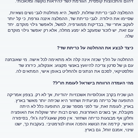
זיהום והתכווצות קופסית, הגורמת לשד להיראות נוקשה ומלאכותי.
ההמלצה לגבי כריתת שחלות, למשל, היא מוחלטת לגבי נשים נשאיות,
שסיימו את הילודה. לגבי כריתת שד, ההמלצה איננה גורפת, כי קל יותר
לעקוב אחרי שד, בבדיקות ממוגרפיה, למשל, ולאפשר גילוי מוקדם. יחד
עם זאת, יש לזכור שמעקב לא ימנע מחלה, אלא רק יאפשר גילוי מוקדם
שלה.
כיצד לבצע את ההחלטה על כריתת שד?
ההחלטה על הליך שכזה אינה קלה ולא מתאימה לכל אישה. מי שאובחנה
עם גן של סרטן צריכה להיוועץ באנשי מקצוע: אונקולוג, כירורג שד
ופלסטיקאי, לסכם את הנתונים ולהחליט באופן אישי, המתאים לה.
מהי העמדה הרווחת בישראל לעומת חו"ל?
הגן שכיח בקרב אוכלוסיות אשכנזיות יהודיות, אך לא רק. בצפון אמריקה
התופעה של כריתה מניעתית ושחזור היא שכיחה יותר מאשר בארץ.
בארץ, לעומת זאת, עד לפני מספר שנים, התופעה כלל לא היתה
מקובלת, אך בשנים האחרונות, נשים רבות יותר שוקלות את האופציה
וחלקן אף מבצעות כריתה ושחזור. אין ספק שאנג'לינה ג'ולי, בסיפורה
האישי, קידמה את הנושא והפכה אותו לנורמטיבי. בעקבות כך, ישנו
שינוי, אמנם זוחל, גם בארץ.