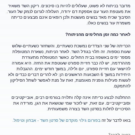
מדובר בניתוח לא פשוט, שעלולים להיות בו סיכונים. ריקון השד משאיר
את מעטפת העור עם אספקת דם ירודה, העלולה לגרום לנמק של העור.
הסיבוך שכיח מאד בנשים מעשנות ולכן רופאים אינם מבצעים כריתה
משמרת עור בנשים כאלו.
לאחר כמה זמן מחלימים מהניתוח?
הכריתה של שני הצדדים נמשכת כשעתיים, והשחזור כשעתיים-שלוש
שעות נוספות. זה תלוי בגודל השד. לאחר הניתוח, נשארת המטופלת
מספר ימים באשפוז בבית החולים. כאשר המטופלת מתעוררת
מההרדמה, יש לה כבר חזיית ספורט שעוטפת את החזה. היא אמורה
להישאר עם חזיית ספורט, יום ולילה, במשך חודש ימים. ההגבלות
היחידות במשך 6 השבועות הראשונים הן: לא להרים דברים כבדים ולא
לעשות פעילות גופנית מאומצת, זאת על מנת לאפשר לשתל הסיליקון
להתמקם.
ההחלטה לבצע כריתה אינה קלה ותלויה בגורמים רבים, אובייקטיבים
וסובייקטיביים. עם זאת, יש לזכור שמי שנושאת את הגן, מורידה את
הסיכויים לחלות בסרטן השד בצורה משמעותית.
בואו לדבר על זה
בפורום גילוי מוקדם של סרטן השד - אבחון וטיפול.
רוצה לדרג?