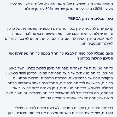
ממוצא אשכנזי. המשמעות של נשאות מוטציה של גנים אלו היא עלייה
של עד 80% בסיכון לפתח סרטן שד ועד 50% לסרטן שחלות.
כיצד מגלים את הגן BRCA?
קריטריונים להפניה ליעוץ גנטי. נשים עם הסטוריה משפחתית של סרטן
שד או שחלות כדאי שיוועצו עם רופא המשפחה באשר לצורך בפניה
ליעוץ גנטי. בייעוץ יאמרו להן אם צריך לבדוק את הגן או לא בבדיקות דם
לאיתור המוטציה הזו.
האם מומלץ לכל נשאית לבצע כריתה? בכמה כריתה מפחיתה את
הסיכון לחלות בסרטן?
כריתה מניעתית של השחלות מפחיתה סיכון לחלות בסרטן השד ב-50
אחוזים. כריתה מניעתית של השד מפחיתה הסיכון לסרטן השד בכ-95%.
מנקודת מבט של פלסטיקאית, לכריתה מניעתית יתרונות אסתטיים
מרובים, בהשוואה לכריתה טיפולית, המתבצעת לאחר שהאישה חלתה
במחלה. לדוגמא, בכריתה מניעתית, ניתן פעמים רבות להשאיר את
הפטמה, מה שבדרך כלל לא מתאפשר בכריתה טיפולית. זה חשוב מאד,
משום שלפטמה יש ערך אסתטי בתוצאה הסופית.
בכריתה טיפולית, בעקבות המחלה, לא פעם נלווים לטיפול טיפולי
הקרנות, שמפריעים לאיכות השחזור ומעלים את שכיחות סיבוכים, כגון