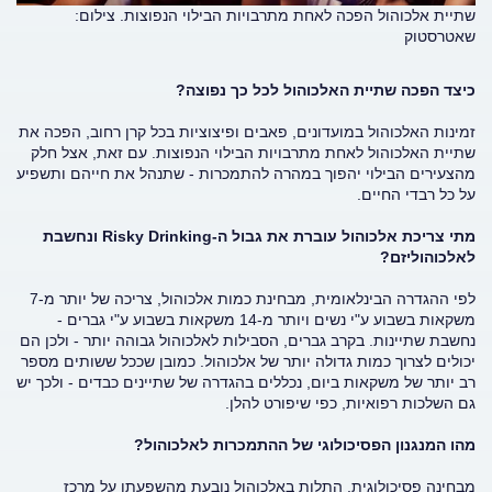
שתיית אלכוהול הפכה לאחת מתרבויות הבילוי הנפוצות. צילום:
שאטרסטוק
כיצד הפכה שתיית האלכוהול לכל כך נפוצה?
זמינות האלכוהול במועדונים, פאבים ופיצוציות בכל קרן רחוב, הפכה את
שתיית האלכוהול לאחת מתרבויות הבילוי הנפוצות. עם זאת, אצל חלק
מהצעירים הבילוי יהפוך במהרה להתמכרות - שתנהל את חייהם ותשפיע
על כל רבדי החיים.
מתי צריכת אלכוהול עוברת את גבול ה-Risky Drinking ונחשבת
לאלכוהוליזם?
לפי ההגדרה הבינלאומית, מבחינת כמות אלכוהול, צריכה של יותר מ-7
משקאות בשבוע ע"י נשים ויותר מ-14 משקאות בשבוע ע"י גברים -
נחשבת שתיינות. בקרב גברים, הסבילות לאלכוהול גבוהה יותר - ולכן הם
יכולים לצרוך כמות גדולה יותר של אלכוהול. כמובן שככל ששותים מספר
רב יותר של משקאות ביום, נכללים בהגדרה של שתיינים כבדים - ולכך יש
גם השלכות רפואיות, כפי שיפורט להלן.
מהו המנגנון הפסיכולוגי של ההתמכרות לאלכוהול?
מבחינה פסיכולוגית, התלות באלכוהול נובעת מהשפעתו על מרכז