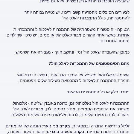
שהבעיה הופכת להיות לא רק נפשית, אלא גם פיזית.
לצעירים הסובלים מהפרעת קשב וריכוז, יש נטייה גבוהה יותר
להתמכרויות, כולל התמכרות לאלכוהול.
גנטיקה - היסטוריה משפחתית של התמכרות לאלכוהול והתמכרויות
אחרות. כאשר אחד ההורים מכור לאלכוהול או סמים, יש סיכוי שהילדים
יפתחו התמכרות.
כמובן שהעובדה שאלכוהול זמין ונחשב חוקי - מגבירה את השימוש.
מהם הסימפטומים של התמכרות לאלכוהול?
השימוש באלכוהול משפיע על המצב הבריאותי, נפשי, חברתי וזוגי.
חומרת ההתמכרות לאלכוהול מתבטאת בשילוב של סימפטומים.
ייתכנו חלק או כל התסמינים הבאים:
ההתמכרות לאלכוהול (אלכוהוליזם) כרוכה באובדן שליטה - אלכוהול
משחרר את הדחפים הסמויים ומסיר בלמים. לכן, מכורים לאלכוהול
מועדים להתנהגויות אלימות, לרבות אלימות מינית ואלימות מילולית.
זלזול בדרישות החברה ובמסגרות.
בקרב בני נוער
: הזנחה של הלימודים
והתנהגות חסרת אחריות.
בקרב אנשים בוגרים
: חוסר תפקוד בעבודה,