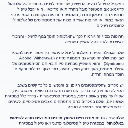
במקביל לטיפול בבעיה הנפשית, שדוחפת לצריכה החוזרת של אלכוהול.
לדוגמא: אם המטופל סובל מחרדות או מדיכאון, הוא יקבל טיפול
תרופתי נוגד דיכאון וחרדה, באמצעות תרופות מקבוצת חוסמי מרכזי
הנאה במוח, או תרופות אשר הופכות את המטבוליטים של אלכוהול
לחומרים רעילים.
תרופות מסוג זה גורמות לכך שהאלכוהול הופך בגוף לרעיל - והמכור
ירגיש רע ולא ירצה להמשיך בשתייה.
שלב הגמילה הפיזית מאלכוהול יכול להימשך בין מספר ימים למספר
שבועות. שלב זה נקרא גם תסמונת נסיגה (Alcohol Withdrawal
Syndrome) - והוא מאופיין מבחינה פיזית באותם הסימפטומים של
גמילה מסמים, כגון: דופק מואץ, הזעה, רעד בגוף, בחילות והקאות,
חוסר מנוחה וחרדה.
יש מקרים שהסימפטומים הגופניים והנפשיים כל כך קשים בשלב
הגמילה הפיזית, עד כדי כך שנדרשת התערבות רפואית אינטנסיבית,
אפילו עד צורך באשפוז זמני, במסגרת פסיכיאטרית - בדרך כלל במסגרת
אשפוז יום; אולם במקרים בהם מתפתחים מצבים פסיכוטיים, לעיתים
יידרש אשפוז זמני במחלקה סגורה.
שלב שני - בניית אורח חיים ואימוץ ערכים המונעים חזרה לשימוש
באלכוהול
: במסגרת טיפול פסיכולוגי פרטני ו/או טיפול במסגרת