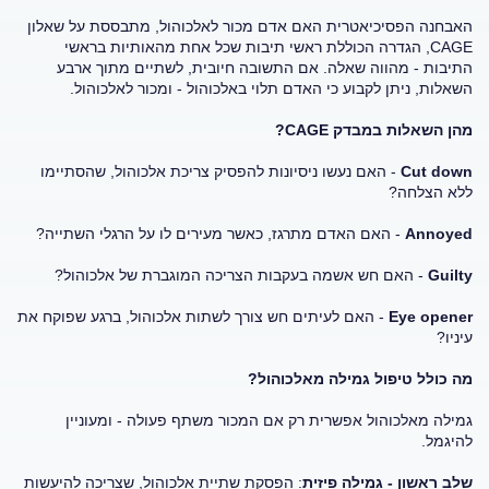
האבחנה הפסיכיאטרית האם אדם מכור לאלכוהול, מתבססת על שאלון
CAGE, הגדרה הכוללת ראשי תיבות שכל אחת מהאותיות בראשי
התיבות - מהווה שאלה. אם התשובה חיובית, לשתיים מתוך ארבע
השאלות, ניתן לקבוע כי האדם תלוי באלכוהול - ומכור לאלכוהול.
מהן השאלות במבדק CAGE?
Cut down
- האם נעשו ניסיונות להפסיק צריכת אלכוהול, שהסתיימו
ללא הצלחה?
Annoyed
- האם האדם מתרגז, כאשר מעירים לו על הרגלי השתייה?
Guilty
- האם חש אשמה בעקבות הצריכה המוגברת של אלכוהול?
Eye opener
- האם לעיתים חש צורך לשתות אלכוהול, ברגע שפוקח את
עיניו?
מה כולל טיפול גמילה מאלכוהול?
גמילה מאלכוהול אפשרית רק אם המכור משתף פעולה - ומעוניין
להיגמל.
שלב ראשון - גמילה פיזית
: הפסקת שתיית אלכוהול, שצריכה להיעשות