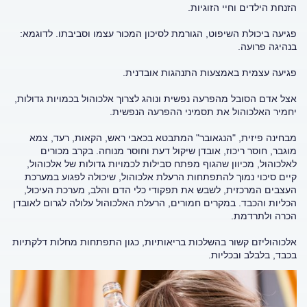
הזנחת הילדים וחיי הזוגיות.
פגיעה ביכולת השיפוט, הגורמת לסיכון המכור עצמו וסביבתו. לדוגמא:
בנהיגה פרועה.
פגיעה עצמית באמצעות התנהגות אובדנית.
אצל אדם הסובל מהפרעה נפשית ונוהג לצרוך אלכוהול בכמויות גדולות,
יחמיר האלכוהול את תסמיני ההפרעה הנפשית.
מבחינה פיזית, "הנגאובר" המתבטא בכאבי ראש, הקאות, רעד, צמא
מוגבר, חוסר ריכוז, אובדן שיקול דעת וחוסר מנוחה. בקרב מכורים
לאלכוהול, מכיוון שהגוף מפתח סבילות לכמויות גדולות של אלכוהול,
קיים סיכוי נמוך להתפתחות הרעלת אלכוהול, שיכולה לפגוע במערכת
העצבים המרכזית, לשבש את תפקודי כלי הדם והלב, מערכת העיכול,
הכליות והכבד. במקרים חמורים, הרעלת האלכוהול עלולה לגרום לאובדן
הכרה ולתרדמת.
אלכוהוליזם קשור בהשלכות בריאותיות, כגון התפתחות מחלות דלקתיות
בכבד, בלבלב ובכליות.