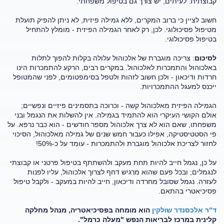
קבוצתית. לעיתים, יש צורך גם בטיפול משפחתי.
חשוב לציין כי ברוב המקרים, ללא גמילה פיזית, לא ניתן להפיק תועלת
מטיפול פסיכולוגי. לכן, רק לאחר הגמילה הפיזית - מומלץ להתחיל
בטיפול פסיכולוגי.
לסיכום
: צריכה מוגברת של אלכוהול עלולה בקלות להפוך לתלות
באלכוהול והתמכרות לאלכוהול. במקרים רבים, הרקע להתמכרות הינו
חרדות ודיכאון - ולכן חשוב לזהות ולטפל בסימפטומים, לפני שהמטופל
ייכנס למעגל ההתמכרויות.
הגמילה הפיזית מאלכוהול קשה - וכרוכה בתסמינים פיזיים ונפשיים;
אולם הקושי העיקרי הוא להתמיד בגמילה. אין להשלות את הנגמל ובני
משפחתו, שאם הוא לא צרך אלכוהול מספר חודשים - הוא כבר נרפא. על
פי הסטטיסטיקה, אפילו כעבור חמש שנים של גמילה מאלכוהול, הסיכוי
לחזור לצריכת אלכוהול מוגברת ולהתמכרות - עומד על כ-50%!
על כן, נגמל חייב להיות תחת מעקב ולהשתתף בטיפול פרטני או קבוצתי
לנגמלים; ובכל פעם שהוא מרגיש דחף לצרוך אלכוהול, עליו לפנות
לעזרה. נגמל שסובל מחרדה ודיכאון, חייב להיות במעקב - ולקבל טיפול
פסיכיאטרי בהתאם.
ד"ר אלכסנדר שולקין
הוא מומחה בפסיכיאטריה, מנהל מחלקה
קלינית במרכז לבריאות הנפש "מעלה כרמל".