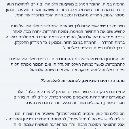
ההנאה במוח. החומר המרכיב משקאות אלכוהוליים גורם לתחושת רוגע,
ירידה ברמת החרדה ושינוי במצב הרוח. ההשפעה זמנית וחולפת - ובתוך
מספר שעות, החרדה מתגברת ומצב הרוח הופך מדוכדך עוד יותר.
נוצר מצב נפשי אשר יגרום לכך שהאדם ישוב לצרוך אלכוהול, על מנת
להשיג שוב את התחושה הנעימה, נטולת החרדות. יתרה מכך, לאחר
צריכה ממושכת של אלכוהול, ההפחתה ברמת החרדה מתחלפת בעלייה
ברמת החרדה - והחמרה במצב הרוח; ומכאן נוצר המדרון החלקלק,
בדרך לתלות פיזית ונפשית באלכוהול.
זהו המנגנון הפסיכולוגי של רוב ההתמכרויות - וצריכת אלכוהול הופכת
להתמכרות, כאשר כמויות האלכוהול גדלות; ואם המכור מפתח תלות
פיזית באלכוהול וחש מצוקה אם הוא איננו שותה אלכוהול.
מהם הגורמים השכיחים, להתמכרות לאלכוהול?
לחץ חברתי בקרב בני נוער וצעירים והרצון "להיות כמו כולם". אלה
שמועדים יותר להיות מושפעים מלחץ חברתי, יכולים להיות צעירים
חסרי ביטחון, הסובלים מחרדות בכלל וחרדה חברתית בפרט.
הסובלים מדיכאון ומנסים למצוא "פתרון", שישכיח את הצרות. הם
יכולים לחוש שמצאו "טיפול עצמי", להפחתת תסמיני הדיכאון והחרדה -
אבל התוצאה מסוכנת הרבה יותר, מההפרעה הנפשית עצמה, היות