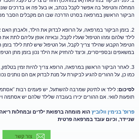
1. לפני הביקור במרפאה (או במהלכו) ההורים צריכים לקבל הסב
המחלה והטיפול בה אפשר לקבל בכתב, או בעל פה או בדרכים שונו
הביקור הראשון במרפאה בסרט הדרכה שבו הם מקבלים הסבר מפור
2. בזמן הביקור במרפאה, על הרופא לבדוק את הילד, ולאבחן האם א
לילד שלהם ומהו הטיפול שעליו לקבל, ובאיזה אופן עליהם לתת את 
הטיפול הקבוע שהילד צריך לקבל, ועל הטיפול שיש לתת לילד בזמן 
במשאפים ובספייסרים, וכיצד להחזיק את הילד נכון בזמן מתן הטיפול
3. לאחר הביקור הראשון במרפאה, הרופא צריך להיות זמין בטלפון,
כמו כן, על ההורים להגיע לביקורת על מנת לבדוק אם הם נותנים נכון
לסיכום:
לילד או לתינוק שמרבה להשתעל, יש פעמים רבות "אסתמה 
תופעות לוואי. אם ההורים יכירו בעובדה שלילד שלהם יש אסתמה ויתנ
פרופ' בנימין וולוביץ
הוא מומחה ברפואת ילדים ובמחלות ריאה
שניידר, וכיום עובד במרפאה פרטית
צור קשר