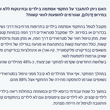
האם ניתן להתגבר על התקפי אסתמה בילדים ובתינוקות ללא שי
בסירופ (דנלון), שגורמים לתופעות לוואי קשות?
מקובל לטפל בהתקפי אסתמה בילדים בתרופות מרחיבות דרכי נשימה כג
בכדורים או בסירופ. ילד שמקבל סטרואידים דרך הפה בכמויות קטנו
זאת, מתן טיפול חוזר של סטרואידים דרך הפה, או מתן מנות גדולות 
קשות, כולל הפרעות קשות בהתנהגות או פגיעה בגדילה של הילדים
משאפים (בודיקורט פליקסוטייד, קיו-ואר) או אינהלציות (בודיקורט פל
שאינן גורמות לתופעות לוואי.
בשלושת החודשים שקדמו למחקר שביצעתי, כ-48% מהילדים שהשתתפו בו קיבלו טיפול בסטרואידים דרך הפה.
במהלך המחקר, אף אחד מהילדים לא קיבל ממני טיפול בסטרואידים
נשאפים שגרמו להפסקה מהירה של ההתקף אצל 88% מהם.
במשך כל שנות עבודתי כרופא ילדים וכמומחה במחלות ריאה בילדים
לילדים קטנים, לא לילדים עם ציפצופים וגם לא לילדים בהתקפים ק
והתגובה לטיפול זה הייתה מצוינת.