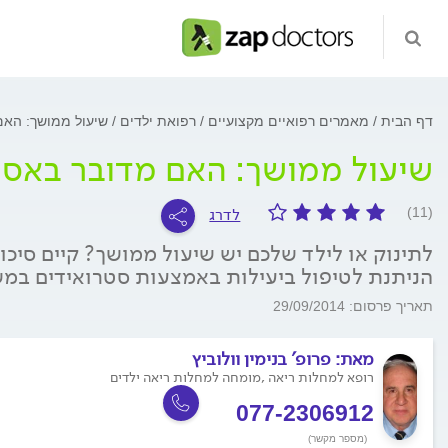
דף הבית
מאמרים רפואיים מקצועיים
רפואת ילדים
שיעול ממושך: האם
שיעול ממושך: האם מדובר באס
לדרג
(11)
לתינוק או לילד שלכם יש שיעול ממושך? קיים סיכ
הניתנת לטיפול ביעילות באמצעות סטרואידים במשא
תאריך פרסום: 29/09/2014
מאת:
פרופ' בנימין וולוביץ
רופא למחלות ריאה ,מומחה למחלות ריאה ילדים
077-2306912
(מספר מקשר)