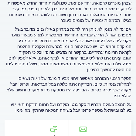
שבהן מוכרים לרפואה. יחד עם זאת, טכנולוגיות הדור החדש מאפשרות
לבדוק בו זמנית מספר גדול יותר של גנים ובכך לאבחן בפרק זמן קצר
יותר מוטציות המתגלות בגנים. נתון חשוב זה רלוונטי במיוחד כשמדובר
בגילוי תסמונות גנטיות של מומים בעובר.
אם עד לא מזמן לא ניתן היה לדעת במדויק באילו גנים מדובר בשל
מספרם הגדול, הרי שהבדיקה החדישה מאפשרת למנוע מבעוד מועד
מקרי לידה של בעיות פיגור שכלי או מום אחר בתינוק. עם המידע
המוקדם והמפורט, יש כעת להורים זמן למחשבה ולקבלת החלטה
לקראת הריונות עתידיים. בהקשר זה מדגיש פרופ' יובל כי תפקיד
הגנטיקאים אינו להחליט עבור ההורים או לבקר אותם, אלא לספק להם
מידע שלם ואת מלוא המשמעויות המשתמעות ממנו, שעל פיהם יחליטו
הם האם להמשיך בהיריון.
הסקר הגנטי המורחב מאפשר זיהוי מבעוד מועד של זוגות נשאים
למחלות גנטיות. כיום, הבדיקה אינה כלולה בסל הבריאות, ופרופ' יובל
מקווה שכך יקרה בקרוב - הבדיקה הזו מספקת מידע מוקדם וחשוב שלא
יסולא בפז.
על המצב בעולם מבחינת סקר גנטי מוקדם ועל תחום הזרקת תאי גזע
בעולם ובישראל מספר פרופ' יובל בשיחה המלאה שהתקיימה עימו