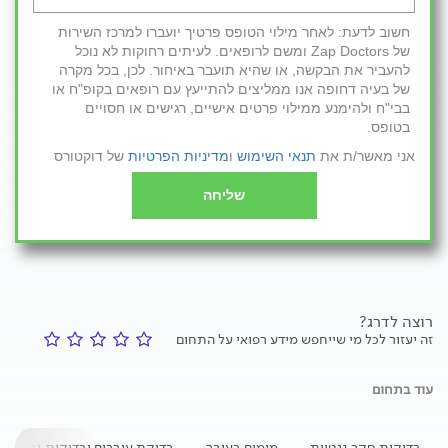
חשוב לדעת: לאחר מילוי הטופס פרטיך יועברו למרכז השירות
של Zap Doctors ומשם לרופאים. לעיתים רחוקות לא נוכל
להעביר את הבקשה, או שהיא תועבר באיחור. לכן, בכל מקרה
של בעיה דחופה אנו ממליצים להתייעץ עם רופאים בקופ"ח או
בבי"ח ולהימנע ממילוי פרטים אישיים, רגישים או חסויים
בטופס.
אני מאשר/ת את
תנאי השימוש
ו
מדיניות הפרטיות
של דוקטורס
שליחה
רוצה לדרג?
זה יעזור לכל מי שייחפש מידע רפואי על התחום
עוד בתחום
בדיקות סקר גנטיות
מומים בעובר
בדיקת עוברים ובדיקות גנטיות