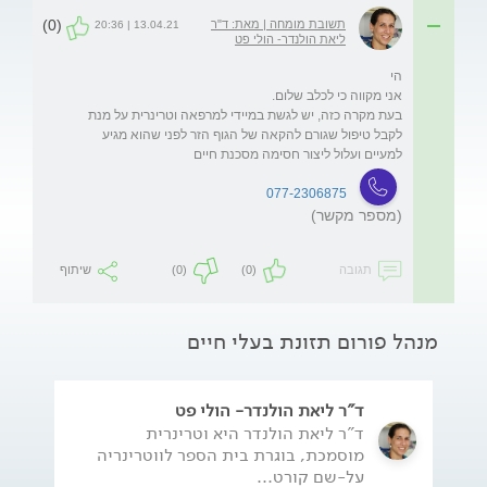
(0)
תשובת מומחה | מאת: ד"ר
13.04.21 | 20:36
ליאת הולנדר- הולי פט
בעת מקרה כזה, יש לגשת במיידי למרפאה וטרינרית על מנת 
לקבל טיפול שגורם להקאה של הגוף הזר לפני שהוא מגיע 
למעיים ועלול ליצור חסימה מסכנת חיים
077-2306875
(מספר מקשר)
תגובה
(0)
(0)
שיתוף
מנהל פורום תזונת בעלי חיים
ד"ר ליאת הולנדר- הולי פט
ד"ר ליאת הולנדר היא וטרינרית
מוסמכת, בוגרת בית הספר לווטרינריה
על-שם קורט...