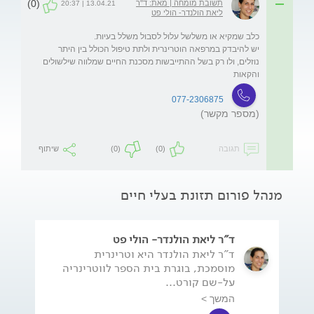
(0)
תשובת מומחה | מאת: ד"ר
13.04.21 | 20:37
ליאת הולנדר- הולי פט
יש להיבדק במרפאה הוטרינרית ולתת טיפול הכולל בין היתר 
נוזלים, ולו רק בשל ההתייבשות מסכנת החיים שמלווה שילשולים 
והקאות
077-2306875
(מספר מקשר)
תגובה
(0)
(0)
שיתוף
מנהל פורום תזונת בעלי חיים
ד"ר ליאת הולנדר- הולי פט
ד"ר ליאת הולנדר היא וטרינרית
מוסמכת, בוגרת בית הספר לווטרינריה
על-שם קורט...
המשך >