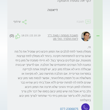
לקריאה נוספת והעמקה
דיאטה
תגובה
שיתוף
(0)
תשובת מומחה | מאת: ד"ר
22.10.19 | 18:23
ליאת הולנדר- הולי פט
מומלץ מאוד לתת לכלבים את המזון היבש כיוון שמכיל את כל מה 
שהם צריכים להתפתחות תקינה. ביוחד לא מומלץ לתת קציצות 
מטוגנות, עם תבלינים ובעיקר בצל. לא הייתי סומכת על מזון ביתי 
כמענה לכל הצרכים התזונתיים של הכלבה. אם לדעתך יש בעיה 
שבגללה היא לא אוכלת מזון יבש, יש לקחת אותה לבדיקה 
במפראה וטרינרית. אם הכלבה מרגישה טוב, לא מקיאה או 
משלשלת או כל תסמין מחלהאחר, אפשר לנסות סוגי מזון יבש 
שונים ולתת לה לפחות יומיים ללא אוכל ביתי כיוון שהיא כבר 
כלב בריא אוכל מה שיש (מזון יבש) בסופו של דבר ולכן צריך 
בהצלחה
077-2306875