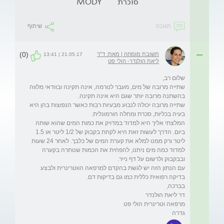
סוכרת
MODY
תגובה
שיתוף
(0)
תשובת מומחה | מאת: ד"ר
21.05.17 | 13:41
ליאת הולנדר- הולי פט
שתייה מרובה של מים, מעבר לנורמה, אינה תקינה ובוודאי מלווה 
שתייה מרובה יכולה לנבוע מבעיות רבות כאשר הנפוצות בהן היא 
המלצתי אליך היא למדוד במדויק את כמות המים שהוא שותה 
ביום. הדרך לעשות זאת היא לקחת בקבוק של 1/2 ליטר או 1.5 
ליטר ורק ממנו למלא את קערת המים של כלבך. לאחר 24 שעות 
למדוד כמה מים ניתנו, להפחית את הכמות שנותרה בקערה 
עם הנתון הזה יש לגשת בהקדם למרפאה הווטרינרית ולבצע 
גדרה