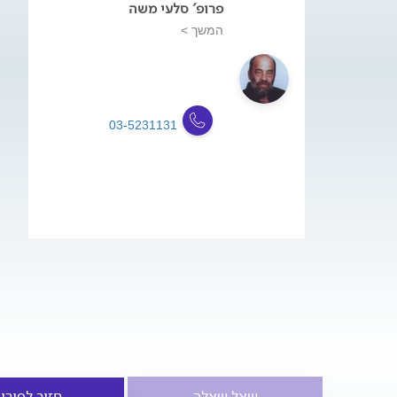
פרופ' סלעי משה
המשך >
03-5231131
שאל שאלה
חזור לפורו