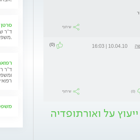
ר
סרטן 
שיתוף
ד"ר שנ
משפחותיהם.
(0)
שה
10.04.10 | 16:03
רפואה
ד"ר רן
ומשפט,
רפואית
(0)
שיתוף
משפט 
יעוץ על ואורתופדיה