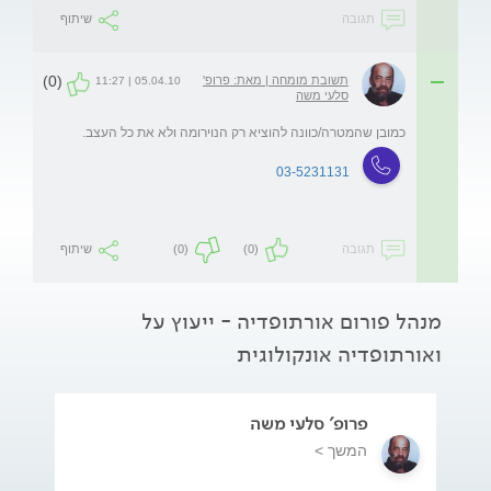
תגובה
שיתוף
(0)
תשובת מומחה | מאת: פרופ'
05.04.10 | 11:27
סלעי משה
כמובן שהמטרה/כוונה להוציא רק הנוירומה ולא את כל העצב.
03-5231131
תגובה
(0)
(0)
שיתוף
מנהל פורום אורתופדיה - ייעוץ על
ואורתופדיה אונקולוגית
פרופ' סלעי משה
המשך >