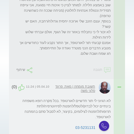
שוב באמצע הלילה. למותר לציין כי איכות חיי נפגעה, אני עייפה 
תמידית ונטולת אנרגיות לחלוטין (מניחה שככה זה כשהשינה 
בנוסף, עצם הזנב שלי ארוכה יחסית וגדולה/רחבה, האם יש 
לא זכור לי כי נחבלתי באזור זה של הגוף, אולם עברתי שלוש 
אמנם קבעתי תור לאורטופד, אך התור נקבע לעוד כחודשיים אך 
תגובה
שיתוף
(0)
תשובת מומחה | מאת: פרופ'
05.04.10 | 11:24
סלעי משה
לא הגיוני לי תור חדשיים לאורטופד. בכל מקרה רופא משפחה 
בינתיים יכול לבדוק/לטפל/להפנות לפיזיוטרפיה/לתת 
תרופות/להפנות לצילומים, בקיצור, לא לסבול סתם בהמתנה 
לאורטופד.
03-5231131