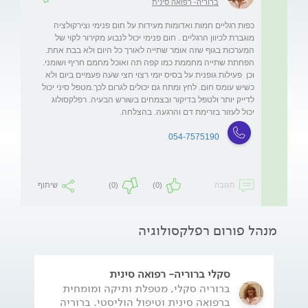
ברוריה- רפואה סינית
כפות רגליים חמות ואדומות מעידות על חום פנימי וצירקולציה 
מוגברת לכיוון הרגליים . חום פנימי יכול לנבוע מקירור לקוי של 
המערכות בגוף שזה אומר שתייה לאורך כל היום ולא בבת אחת. 
הפחתת שתייה מחממת כמו קפה תה ואוכל מחמם חריף ושומני. 
וכן  פעילות גופנית על בסיס יומי רצוי חצי שעה פעמיים ביום ולא 
כשיש עומס חום. לחץ ומתח גם יכולים לגרום לכך.מטפל סיני יכול 
לדייק יותר ולטפל בדיקור ובצמחים בשורש הבעיה. רפלקסולוג 
יכול לעזור בזרימת דם והרגעה. בהצלחה.
054-7575190
תגובה
(0)
(0)
שיתוף
מנהל פורום רפלקסולוגיה
סקלי ברוריה- רפואה סינית
ברוריה סקלי, מטפלת ותיקה ומומחית
ברפואה סינית וטיפול הוליסטי. ברוריה